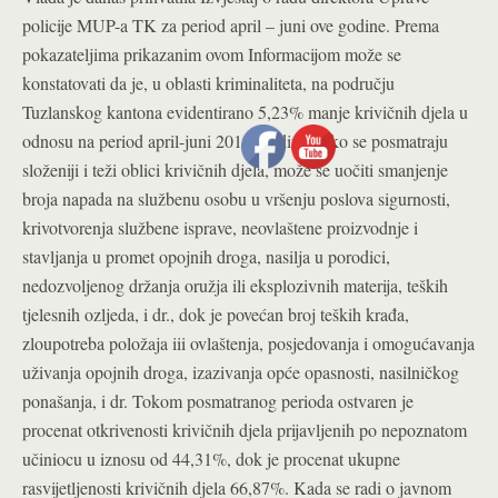
policije MUP-a TK za period april – juni ove godine. Prema
pokazateljima prikazanim ovom Informacijom može se
konstatovati da je, u oblasti kriminaliteta, na području
Tuzlanskog kantona evidentirano 5,23% manje krivičnih djela u
odnosu na period april-juni 2019. godine. Ako se posmatraju
složeniji i teži oblici krivičnih djela, može se uočiti smanjenje
broja napada na službenu osobu u vršenju poslova sigurnosti,
krivotvorenja službene isprave, neovlaštene proizvodnje i
stavljanja u promet opojnih droga, nasilja u porodici,
nedozvoljenog držanja oružja ili eksplozivnih materija, teških
tjelesnih ozljeda, i dr., dok je povećan broj teških krađa,
zloupotreba položaja iii ovlaštenja, posjedovanja i omogućavanja
uživanja opojnih droga, izazivanja opće opasnosti, nasilničkog
ponašanja, i dr. Tokom posmatranog perioda ostvaren je
procenat otkrivenosti krivičnih djela prijavljenih po nepoznatom
učiniocu u iznosu od 44,31%, dok je procenat ukupne
rasvijetljenosti krivičnih djela 66,87%. Kada se radi o javnom