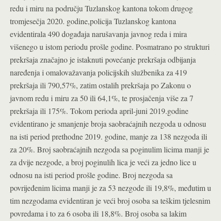
redu i miru na području Tuzlanskog kantona tokom drugog
tromjesečja 2020. godine,policija Tuzlanskog kantona
evidentirala 490 događaja narušavanja javnog reda i mira
višenego u istom periodu prošle godine. Posmatrano po strukturi
prekršaja značajno je istaknuti povećanje prekršaja odbijanja
naređenja i omalovažavanja policijskih službenika za 419
prekršaja ili 790,57%, zatim ostalih prekršaja po Zakonu o
javnom redu i miru za 50 ili 64,1%, te prosjačenja više za 7
prekršaja ili 175%. Tokom perioda april-juni 2019.godine
evidentirano je smanjenje broja saobraćajnih nezgoda u odnosu
na isti period prethodne 2019. godine, manje za 138 nezgoda ili
za 20%. Broj saobraćajnih nezgoda sa poginulim licima manji je
za dvije nezgode, a broj poginulih lica je veći za jedno lice u
odnosu na isti period prošle godine. Broj nezgoda sa
povrijeđenim licima manji je za 53 nezgode ili 19,8%, međutim u
tim nezgodama evidentiran je veći broj osoba sa teškim tjelesnim
povredama i to za 6 osoba ili 18,8%. Broj osoba sa lakim