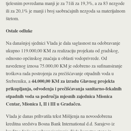
tjelesnim povredama manji je za 71ili za 19,3%, a za 83 nezgode
ili za 20,1% je manji i broj saobraćajnih nezgoda sa materijalnom
štetom.
Ostale odluke
Na današnjoj sjednici Vlada je dala saglasnost na odobravanje
ukupno 119.000,00 KM za realizaciju projekata od gradskog,
odnosno općinskog značaja u oblasti vodoprivrede. Od
navedenog iznosa 75.000,00 KM je odobreno za sufinansiranje
troškova rada postrojenja za prečišćavanje otpadnih voda u
44.000,00 KM za izradu Glavnog projekta
Srebreniku, a
prikupljanja, odvođenja i prečišćavanja sanitarno-fekalnih
otpadnih voda sa područja mjesnih zajednica Mionica
Centar, Mionica I, II i III u Gradačcu.
Vlada je danas prihvatila tekst Mišljenja na novoodobrena
kreditna sredstva Bosna Bank International d.d. Sarajevo iz