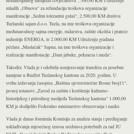
nematerijalnog naslijeđa čovječanstva“, 500,00 KM Udruženju
mladih „Obnova“ za refundaciju troškova organizacije
manifestacije „Sedmi tolerantni gulaš“, 2.500,00 KM društvu
Tuzlanski sajam d.o.o. Tuzla, na ime troškova organizacije
međunarodnog sajma energije, rudarstva, zaštite okoliša i prateće
industrije ENERGA, te 2.000,00 KM Udruženju građana
pčelara „Maslačak“ Sapna, na ime troškova organizacije i
realizacije manifestacije „Dani jabuke, pekmeza i meda“.
Također, Vlada je i odobrila usmjeravanje transfera za posebne
namjene u Budžet Tuzlanskog kantona za 2020. godinu. U
svrhu izdavanja časopisa „Baština sjeveroistočne Bosne broj11“,
javnoj ustanovi „Zavod za zaštitu i korištenje kulturno-
historijskog i prirodnog naslijeđa Tuzlanskog kantona“ 1.000,00
KM je dodijelilo Federalno ministarstvo obrazovanja i nauke.
Vlada je danas formirala Komisiju za analizu stanja i predlaganje
usklađivanja mjesečnog iznosa sredstava potrebnih za rad JU