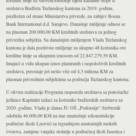
kreditne linije uz subvencioniranje dijela kamatne stope iz
sredstava Budžeta Tuzlanskog kantona za 2019. godinu,
predložen od strane Ministarstva privrede, na zahtjev Bosna
Bank International d.d. Sarajevo. Današnje mišljenje odnosi se
na plasman 200.000,00 KM kreditnih sredstava za jednog
privredna subjekta. Sa današnjim mišljenjem Vlada Tuzlanskog
kantona je dala pozitivno mišljenje za ukupno 48 korisnika ove
kreditne linije sa ukupnim iznosom od 22.847.279,39 KM.
Imajući u vidu ukupan iznos planiranih i raspoloživih kreditnih
sredstava, preostaje još nešto više od 4,3 miliona KM za
plasman privrednim subjektima sa područja Tuzlanskog kantona.
U okviru realizacije Programa rasporeda sredstava sa potrošačke
jedinice Kapitalni izdaci za korisnike budžetskih sredstava za
2020. godinu, Vlada je danas JU OŠ „Podorašje“ Srebrenik
odobrila 46.000,00 KM na ime unutrašnje rekonstrukcije
područne škole Lisovići sa izgradnjom unutrašnjih mokrih
čvorova, zamjene vanjske stolarije u područnoj školi Jasenica i