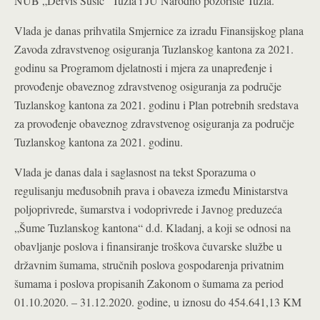
NUB „Derviš Sušić“ Tuzla i JU Narodno pozorište Tuzla.
Vlada je danas prihvatila Smjernice za izradu Finansijskog plana
Zavoda zdravstvenog osiguranja Tuzlanskog kantona za 2021.
godinu sa Programom djelatnosti i mjera za unapređenje i
provođenje obaveznog zdravstvenog osiguranja za područje
Tuzlanskog kantona za 2021. godinu i Plan potrebnih sredstava
za provođenje obaveznog zdravstvenog osiguranja za područje
Tuzlanskog kantona za 2021. godinu.
Vlada je danas dala i saglasnost na tekst Sporazuma o
regulisanju međusobnih prava i obaveza između Ministarstva
poljoprivrede, šumarstva i vodoprivrede i Javnog preduzeća
„Šume Tuzlanskog kantona“ d.d. Kladanj, a koji se odnosi na
obavljanje poslova i finansiranje troškova čuvarske službe u
državnim šumama, stručnih poslova gospodarenja privatnim
šumama i poslova propisanih Zakonom o šumama za period
01.10.2020. – 31.12.2020. godine, u iznosu do 454.641,13 KM