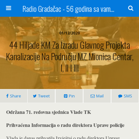
Radio Gradačac - 56 godina sa vama...
01/12/2020
44 Hiljade KM Za Izradu Glavnog Projekta
Kanalizacije Na Području MZ Mionica Centar,
I, II I III
Share
Tweet
Pin
Mail
SMS
Održana 71. redovna sjednica Vlade TK
Prihvaćena Informacija o radu direktora Uprave policije
Vlada je danas prihvatila Izvještaj o radu direktora Uprave