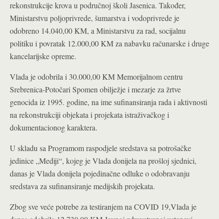
rekonstrukcije krova u područnoj školi Jasenica. Također,
Ministarstvu poljoprivrede, šumarstva i vodoprivrede je
odobreno 14.040,00 KM, a Ministarstvu za rad, socijalnu
politiku i povratak 12.000,00 KM za nabavku računarske i druge
kancelarijske opreme.
Vlada je odobrila i 30.000,00 KM Memorijalnom centru
Srebrenica-Potočari Spomen obilježje i mezarje za žrtve
genocida iz 1995. godine, na ime sufinansiranja rada i aktivnosti
na rekonstrukciji objekata i projekata istraživačkog i
dokumentacionog karaktera.
U skladu sa Programom raspodjele sredstava sa potrošačke
jedinice „Mediji“, kojeg je Vlada donijela na prošloj sjednici,
danas je Vlada donijela pojedinačne odluke o odobravanju
sredstava za sufinansiranje medijskih projekata.
Zbog sve veće potrebe za testiranjem na COVID 19,Vlada je