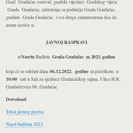
Grad Gradačac osnivač, gradski vijećnici Gradskog vijeća
Grada Gradačac, udruženja sa područja Grada Gradačac,
građani Grada Gradačac i sva druga zainteresirana lica da
uzmu ucešće u:
JAVNO
J
RASPRAVI
o Nacrtu
G
r
ad
a
Gradačac z
a
2023.
g
odinu
Budžeta
06.12.2022. godine
koja će se održati dana
sa početkom u
10:
00
sati u Sali za sjednice Gradačačkog sajma, Ulica H.K.
Gradaščevica bb, Gradačac
Download
Tekst javnog poziva
Nacrt budžeta 2023