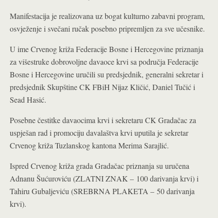
Manifestacija je realizovana uz bogat kulturno zabavni program,
osvježenje i svečani ručak posebno pripremljen za sve učesnike.
U ime Crvenog križa Federacije Bosne i Hercegovine priznanja
za višestruke dobrovoljne davaoce krvi sa područja Federacije
Bosne i Hercegovine uručili su predsjednik, generalni sekretar i
predsjednik Skupštine CK FBiH Nijaz Kličić, Daniel Tučić i
Sead Hasić.
Posebne čestitke davaocima krvi i sekretaru CK Gradačac za
uspješan rad i promociju davalaštva krvi uputila je sekretar
Crvenog križa Tuzlanskog kantona Merima Sarajlić.
Ispred Crvenog križa grada Gradačac priznanja su uručena
Adnanu Šućuroviću (ZLATNI ZNAK – 100 darivanja krvi) i
Tahiru Gubaljeviću (
SREBRNA PLAKETA –
50 darivanja
krvi).