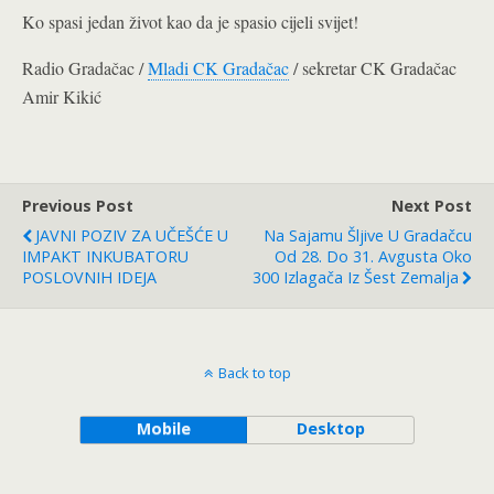
Ko spasi jedan život kao da je spasio cijeli svijet!
Radio Gradačac /
Mladi CK Gradačac
/ s
ekretar CK Gradačac
Amir Kikić
Previous Post
Next Post
JAVNI POZIV ZA UČEŠĆE U
Na Sajamu Šljive U Gradačcu
IMPAKT INKUBATORU
Od 28. Do 31. Avgusta Oko
POSLOVNIH IDEJA
300 Izlagača Iz Šest Zemalja
Back to top
Mobile
Desktop