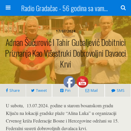
Radio Gradačac - 56 godina sa vama...
17/07/2024
Adnan Šućurović I Tahir Gubaljević Dobitnici
Priznanja Kao Višestruki Dobrovoljni Davaoci
Krvi
Share
Tweet
Pin
Mail
SMS
U subotu, 13.07.2024. godine u starom bosanskom gradu
Ključu na lokaciji gradske plaže “Alina Luka” u organizaciji
Crvenog križa Federacije Bosne i Hercegovine održani su 15.
Federalni susreti dobrovoljnih davalaca krvi.