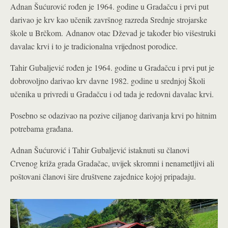
Adnan Šućurović rođen je 1964. godine u Gradačcu i prvi put
darivao je krv kao učenik završnog razreda Srednje strojarske
škole u Brčkom.
Adnanov otac Dževad je također bio višestruki
davalac krvi i to je tradicionalna vrijednost porodice.
Tahir Gubaljević rođen je 1964. godine u Gradačcu i prvi put je
dobrovoljno darivao krv davne 1982. godine u srednjoj Školi
učenika u privredi u Gradačcu i od tada je redovni davalac krvi.
Posebno se odazivao na pozive ciljanog darivanja krvi po hitnim
potrebama građana.
Adnan Šućurović i Tahir Gubaljević istaknuti su članovi
Crvenog križa grada Gradačac, uvijek skromni i nenametljivi ali
poštovani članovi šire društvene zajednice kojoj pripadaju.