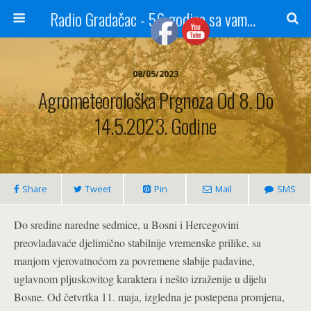
Radio Gradačac - 56 godina sa vama...
08/05/2023
Agrometeorološka Prgnoza Od 8. Do
14.5.2023. Godine
Share
Tweet
Pin
Mail
SMS
Do sredine naredne sedmice, u Bosni i Hercegovini
preovladavaće djelimično stabilnije vremenske prilike, sa
manjom vjerovatnoćom za povremene slabije padavine,
uglavnom pljuskovitog karaktera i nešto izraženije u dijelu
Bosne. Od četvrtka 11. maja, izgledna je postepena promjena,