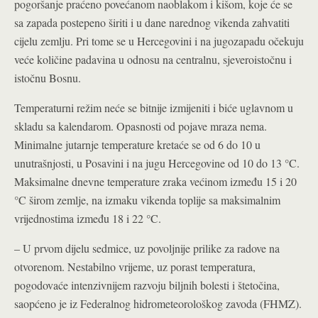
pogoršanje praćeno povećanom naoblakom i kišom, koje će se
sa zapada postepeno širiti i u dane narednog vikenda zahvatiti
cijelu zemlju. Pri tome se u Hercegovini i na jugozapadu očekuju
veće količine padavina u odnosu na centralnu, sjeveroistočnu i
istočnu Bosnu.
Temperaturni režim neće se bitnije izmijeniti i biće uglavnom u
skladu sa kalendarom. Opasnosti od pojave mraza nema.
Minimalne jutarnje temperature kretaće se od 6 do 10 u
unutrašnjosti, u Posavini i na jugu Hercegovine od 10 do 13 °C.
Maksimalne dnevne temperature zraka većinom između 15 i 20
°C širom zemlje, na izmaku vikenda toplije sa maksimalnim
vrijednostima između 18 i 22 °C.
– U prvom dijelu sedmice, uz povoljnije prilike za radove na
otvorenom. Nestabilno vrijeme, uz porast temperatura,
pogodovaće intenzivnijem razvoju biljnih bolesti i štetočina,
saopćeno je iz Federalnog hidrometeorološkog zavoda (FHMZ).