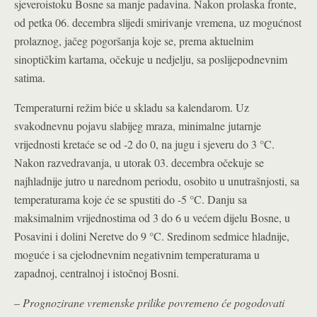
sjeveroistoku Bosne sa manje padavina. Nakon prolaska fronte,
od petka 06. decembra slijedi smirivanje vremena, uz mogućnost
prolaznog, jačeg pogoršanja koje se, prema aktuelnim
sinoptičkim kartama, očekuje u nedjelju, sa poslijepodnevnim
satima.
Temperaturni režim biće u skladu sa kalendarom. Uz
svakodnevnu pojavu slabijeg mraza, minimalne jutarnje
vrijednosti kretaće se od -2 do 0, na jugu i sjeveru do 3 °C.
Nakon razvedravanja, u utorak 03. decembra očekuje se
najhladnije jutro u narednom periodu, osobito u unutrašnjosti, sa
temperaturama koje će se spustiti do -5 °C. Danju sa
maksimalnim vrijednostima od 3 do 6 u većem dijelu Bosne, u
Posavini i dolini Neretve do 9 °C. Sredinom sedmice hladnije,
moguće i sa cjelodnevnim negativnim temperaturama u
zapadnoj, centralnoj i istočnoj Bosni.
–
Prognozirane vremenske prilike povremeno će pogodovati