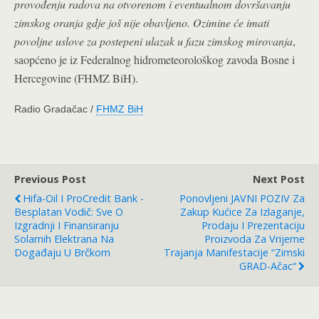
provođenju radova na otvorenom i eventualnom dovršavanju
zimskog oranja gdje još nije obavljeno. Ozimine će imati
povoljne uslove za postepeni ulazak u fazu zimskog mirovanja
,
saopćeno je iz Federalnog hidrometeorološkog zavoda Bosne i
Hercegovine (FHMZ BiH).
Radio Gradačac /
FHMZ BiH
Previous Post
Next Post
Hifa-Oil I ProCredit Bank -
Ponovljeni JAVNI POZIV Za
Besplatan Vodič: Sve O
Zakup Kućice Za Izlaganje,
Izgradnji I Finansiranju
Prodaju I Prezentaciju
Solarnih Elektrana Na
Proizvoda Za Vrijeme
Događaju U Brčkom
Trajanja Manifestacije “Zimski
GRAD-Ačac“