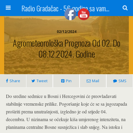
Radio Gradačac - 56 godina sa vama...
02/12/2024
Agrometeorološka Prognoza Od 02. Do
08.12.2024. Godine
Share
Tweet
Pin
Mail
SMS
Do sredine sedmice u Bosni i Hercegovini će preovladavati
stabilnije vremenske prilike. Pogoršanje koje će se sa jugozapada
proširiti prema unutrašnjosti, izgledno je od srijede 04.
decembra. U nizinama se očekuje kiša umjerenog intenziteta, na
planinama centralne Bosne susnježica i slab snijeg. Na istoku i