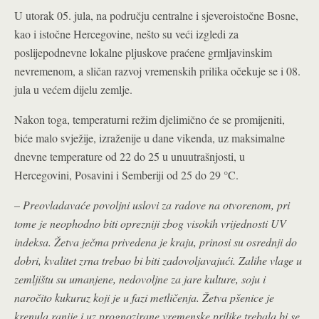
U utorak 05. jula, na području centralne i sjeveroistočne Bosne,
kao i istočne Hercegovine, nešto su veći izgledi za
poslijepodnevne lokalne pljuskove praćene grmljavinskim
nevremenom, a sličan razvoj vremenskih prilika očekuje se i 08.
jula u većem dijelu zemlje.
Nakon toga, temperaturni režim djelimično će se promijeniti,
biće malo svježije, izraženije u dane vikenda, uz maksimalne
dnevne temperature od 22 do 25 u unuutrašnjosti, u
Hercegovini, Posavini i Semberiji od 25 do 29 °C.
–
Preovladavaće povoljni uslovi za radove na otvorenom, pri
tome je neophodno biti oprezniji zbog visokih vrijednosti UV
indeksa. Žetva ječma privedena je kraju, prinosi su osrednji do
dobri, kvalitet zrna trebao bi biti zadovoljavajući. Zalihe vlage u
zemljištu su umanjene, nedovoljne za jare kulture, soju i
naročito kukuruz koji je u fazi metličenja. Žetva pšenice je
krenula ranije i uz prognozirane vremenske prilike trebala bi se