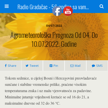
Radio Gradačac - 56 godina sa vama...
04/07/2022
Agrometeorološka Prognoza Od 04. Do
10.07.2022. Godine
Share
Tweet
Pin
Mail
SMS
Tokom sedmice, u cijeloj Bosni i Hercegovini preovladavaće
sunčane i stabilne vremenske prilike, praćene visokim
temperaturama zraka i uz malu vjerovatnoću za padavine.
Minimalne jutarnje vrijednosti kretaće se od 16 do 21, a
maksimalne dnevne od 32 do 36 °C.