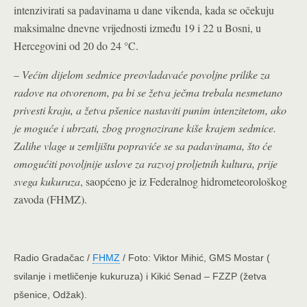
intenzivirati sa padavinama u dane vikenda, kada se očekuju
maksimalne dnevne vrijednosti između 19 i 22 u Bosni, u
Hercegovini od 20 do 24 °C.
–
Većim dijelom sedmice preovladavaće povoljne prilike za
radove na otvorenom, pa bi se žetva ječma trebala nesmetano
privesti kraju, a žetva pšenice nastaviti punim intenzitetom, ako
je moguće i ubrzati, zbog prognozirane kiše krajem sedmice.
Zalihe vlage u zemljištu popraviće se sa padavinama, što će
omogućiti povoljnije uslove za razvoj proljetnih kultura, prije
svega kukuruza
, saopćeno je iz Federalnog hidrometeorološkog
zavoda (FHMZ).
Radio Gradačac /
FHMZ
/ Foto: Viktor Mihić, GMS Mostar (
svilanje i metličenje kukuruza) i Kikić Senad – FZZP (žetva
pšenice, Odžak).