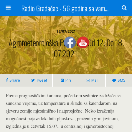
Radio Gradačac - 56 godina sa vama...
12/07/2021
Agrometeorološka Prognoza Od 12. Do 18.
07.2021.
Share
Tweet
Pin
Mail
SMS
Prema prognostičkim kartama, početkom sedmice zadržaće se
sunčano vrijeme, uz temperature u skladu sa kalendarom, na
sjeveru zemlje mjestimično i natprosječne. Nešto izraženija
mogućnost pojave lokalnih pljuskova, praćenih grmljavinom,
izgledna je u četvrtak 15.07., u centralnoj i sjeveroistočnoj