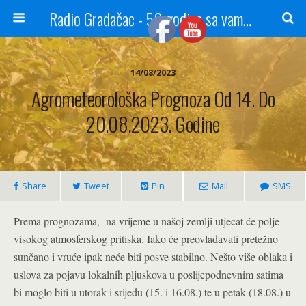
Radio Gradačac - 56 godina sa vama...
14/08/2023
Agrometeorološka Prognoza Od 14. Do
20.08.2023. Godine
Share
Tweet
Pin
Mail
SMS
Prema prognozama, na vrijeme u našoj zemlji utjecat će polje
visokog atmosferskog pritiska. Iako će preovladavati pretežno
sunčano i vruće ipak neće biti posve stabilno. Nešto više oblaka i
uslova za pojavu lokalnih pljuskova u poslijepodnevnim satima
bi moglo biti u utorak i srijedu (15. i 16.08.) te u petak (18.08.) u