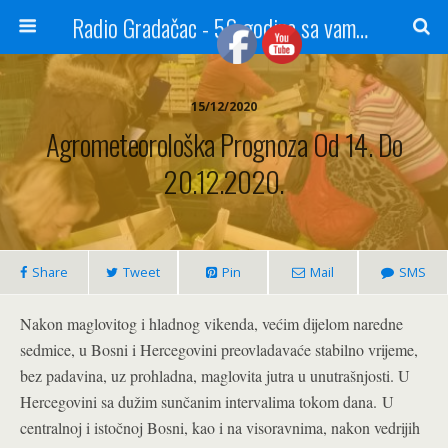
Radio Gradačac - 56 godina sa vama...
15/12/2020
Agrometeorološka Prognoza Od 14. Do
20.12.2020.
Share
Tweet
Pin
Mail
SMS
Nakon maglovitog i hladnog vikenda, većim dijelom naredne
sedmice, u Bosni i Hercegovini preovladavaće stabilno vrijeme,
bez padavina, uz prohladna, maglovita jutra u unutrašnjosti. U
Hercegovini sa dužim sunčanim intervalima tokom dana.
U
centralnoj i istočnoj Bosni, kao i na visoravnima, nakon vedrijih