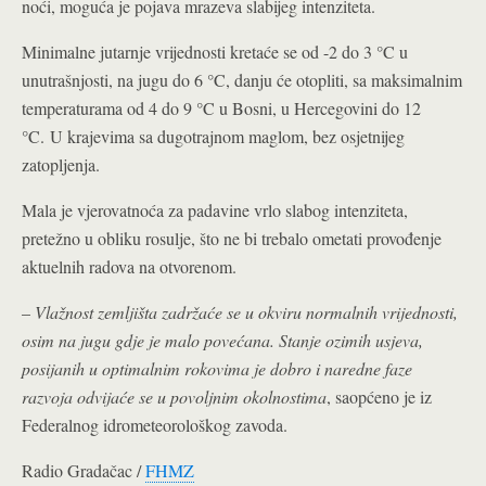
noći, moguća je pojava mrazeva slabijeg intenziteta.
Minimalne jutarnje vrijednosti kretaće se od -2 do 3 °C u
unutrašnjosti, na jugu do 6 °C, danju će otopliti, sa maksimalnim
temperaturama od 4 do 9 °C u Bosni, u Hercegovini do 12
°C.
U krajevima sa dugotrajnom maglom, bez osjetnijeg
zatopljenja.
Mala je vjerovatnoća za padavine vrlo slabog intenziteta,
pretežno u obliku rosulje, što ne bi trebalo ometati provođenje
aktuelnih radova na otvorenom.
–
Vlažnost zemljišta zadržaće se u okviru normalnih vrijednosti,
osim na jugu gdje je malo povećana. Stanje ozimih usjeva,
posijanih u optimalnim rokovima je dobro i naredne faze
razvoja odvijaće se u povoljnim okolnostima
, saopćeno je iz
Federalnog idrometeorološkog zavoda.
Radio Gradačac /
FHMZ