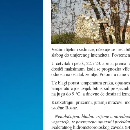
Većim dijelom sedmice, očekuje se nestab
slabog do umjerenog intenziteta. Povremeni
U četvrtak i petak, 22. i 23. aprila, prema
dostići maksimum, kada se prognozira više 
odnosu na ostatak zemlje. Potom, u dane vik
Uz blagi porast temperatura zraka, opasnost
temperature još uvijek biti ispod prosječnih
na jugu do 9 °C, a dnevne će dostizati izme
Kratkotrajni, prizemni, jutarnji mrazevi, 
istočne Bosne.
–
Neuobičajeno hladno vrijeme u narednom 
vegetacije, te povremeno ometati i prekida
Federalnog hidrometeorološkog zavoda (