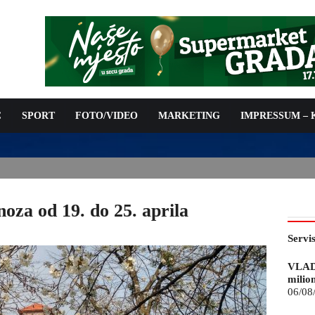
C
SPORT
FOTO/VIDEO
MARKETING
IMPRESSUM –
ISAN UGOVOR: 6,9 MILIONA KM ZA VODOSNABDIJEVANJE
za od 19. do 25. aprila
Servi
VLAD
milio
06/08