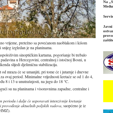
Na „S
Međun
Servi
Javni
ostva
provo
zaštit
ilno vrijeme, pretežno sa povećanom naoblakom i kišom
 snijeg izgledan je na planinama.
 raspoloživim sinoptičkim kartama, pogoršanje bi trebalo
padavina u Hercegovini, centralnoj i istočnoj Bosni, u
enda slijedi djelimična stabilizacija.
 od mraza će se umanjiti, pri tome će i jutarnje i dnevne
 za ovaj period. Minimalne vrijednosti kretaće se od 1 do 4,
đu 8 i 13 u unutrašnjosti, na jugu do 18 °C.
mogući su na planinama i visoravnima zapadne, centralne i
periodu i dalje će usporavati intenzivnije kretanje
ti provođenje aktuelnih poljskih radova
, saopćeno je iz
FHMZ).