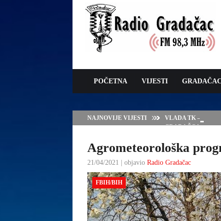
POČETNA
VIJESTI
GRADAČA
NAJNOVIJE VIJESTI
VLADA TK – POTP
GRADAČCA
Agrometeorološka progno
21/04/2021 | objavio
Radio Gradačac
FBIH/BIH