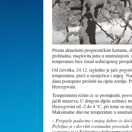
Prema aktuelnim prognostičkim kartama, do
prohladna, maglovita jutra u unutrašnjosti
temperature biće iznad uobičajenog prosje
Od četvrtka, 24.12. izgledno je jače pogor
temperatura, preći u susnježicu i snijeg. 
dana postepeno proširiti na cijelu zemlju. 
Hercegovini.
Temperaturni režim će se promijeniti, posvu
jačih mrazeva. U drugom dijelu sedmice min
Hercegovini od -2 do 4 °C, pri tome su neg
Maksimalne dnevne temperature u unutrašnj
–
Prispjele padavine i snijeg dobro će doć
Poželjno je i dovršiti eventualne preostal
saopćeno je iz Federalnog hidrometeorolo