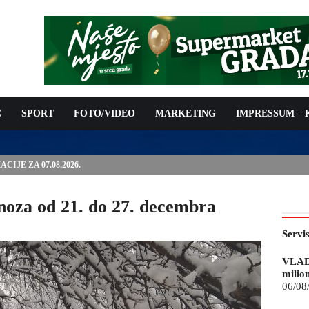
C
SPORT
FOTO/VIDEO
MARKETING
IMPRESSUM –
ISAN UGOVOR: 6,9 MILIONA KM ZA VODOSNABDIJEVANJE
oza od 21. do 27. decembra
Servi
VLAD
milio
06/08