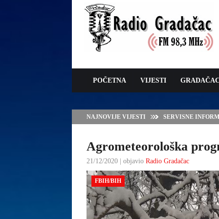
POČETNA
VIJESTI
GRADAČA
NAJNOVIJE VIJESTI
VLADA TK – POTP
GRADAČCA
Agrometeorološka progn
21/12/2020 | objavio
Radio Gradačac
FBIH/BIH