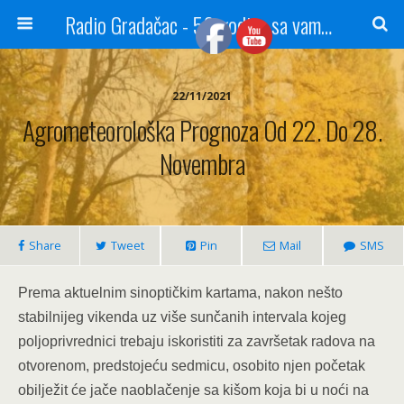
Radio Gradačac - 56 godina sa vama...
22/11/2021
Agrometeorološka Prognoza Od 22. Do 28.
Novembra
Share
Tweet
Pin
Mail
SMS
Prema aktuelnim sinoptičkim kartama, nakon nešto
stabilnijeg vikenda uz više sunčanih intervala kojeg
poljoprivrednici trebaju iskoristiti za završetak radova na
otvorenom, predstojeću sedmicu, osobito njen početak
obilježit će jače naoblačenje sa kišom koja bi u noći na