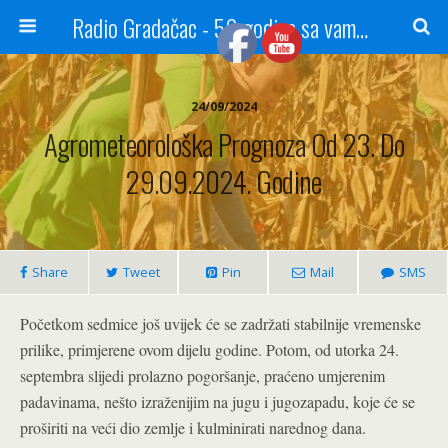
Radio Gradačac - 56 godina sa vama...
24/09/2024
Agrometeorološka Prognoza Od 23. Do
29.09.2024. Godine
Share
Tweet
Pin
Mail
SMS
Početkom sedmice još uvijek će se zadržati stabilnije vremenske
prilike, primjerene ovom dijelu godine. Potom, od utorka 24.
septembra slijedi prolazno pogoršanje, praćeno umjerenim
padavinama, nešto izraženijim na jugu i jugozapadu, koje će se
proširiti na veći dio zemlje i kulminirati narednog dana.