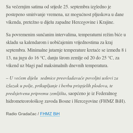
Sa večernjim satima od srijede 25. septembra izgledno je
postepeno smirivanje vremena, uz mogućnost pljuskova u dane
vikenda, pretežno u dijelu zapadne Hercegovine i Krajine.
Sa povremenim sunčanim intervalima, temperaturni režim biće u
skladu sa kalendarom i uobičajenim vrijednostima za kraj
septembra. Minimalne jutarnje temperature kretaće se između 8 i
13, na jugu do 16 °C, danju širom zemlje od 20 do 25 °C, za
vikend uz blagi pad maksimalnih dnevnih temperatura.
–
U većem dijelu sedmice preovladavaće povoljni uslovi za
izlazak u polje, prikupljanje i berbu prispjelih plodova, te
predsjetvenu pripremu zemljišta
, saopćeno je iz Federalnog
hidrometeorološkog zavoda Bosne i Hercegovine (FHMZ BiH).
Radio Gradačac /
FHMZ BiH