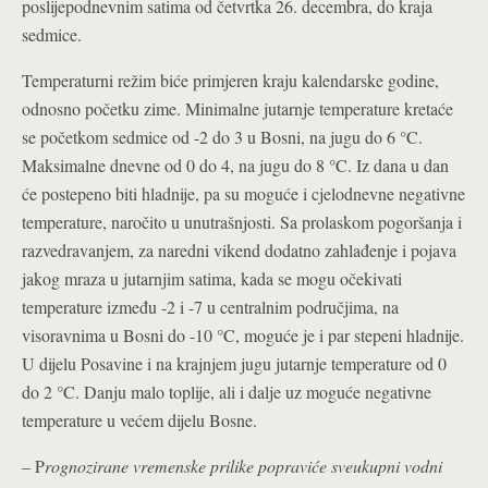
poslijepodnevnim satima od četvrtka 26. decembra, do kraja
sedmice.
Temperaturni režim biće primjeren kraju kalendarske godine,
odnosno početku zime. Minimalne jutarnje temperature kretaće
se početkom sedmice od -2 do 3 u Bosni, na jugu do 6 °C.
Maksimalne dnevne od 0 do 4, na jugu do 8 °C. Iz dana u dan
će postepeno biti hladnije, pa su moguće i cjelodnevne negativne
temperature, naročito u unutrašnjosti. Sa prolaskom pogoršanja i
razvedravanjem, za naredni vikend dodatno zahlađenje i pojava
jakog mraza u jutarnjim satima, kada se mogu očekivati
temperature između -2 i -7 u centralnim područjima, na
visoravnima u Bosni do -10 °C, moguće je i par stepeni hladnije.
U dijelu Posavine i na krajnjem jugu jutarnje temperature od 0
do 2 °C. Danju malo toplije, ali i dalje uz moguće negativne
temperature u većem dijelu Bosne.
– P
rognozirane vremenske prilike popraviće sveukupni vodni