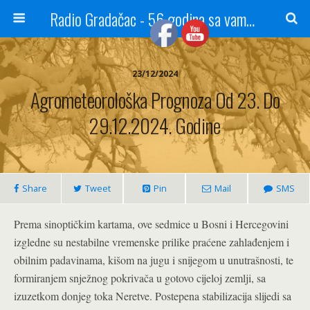
Radio Gradačac - 56 godina sa vama...
23/12/2024
Agrometeorološka Prognoza Od 23. Do
29.12.2024. Godine
Share
Tweet
Pin
Mail
SMS
Prema sinoptičkim kartama, ove sedmice u Bosni i Hercegovini
izgledne su nestabilne vremenske prilike praćene zahlađenjem i
obilnim padavinama, kišom na jugu i snijegom u unutrašnosti, te
formiranjem snježnog pokrivača u gotovo cijeloj zemlji, sa
izuzetkom donjeg toka Neretve. Postepena stabilizacija slijedi sa