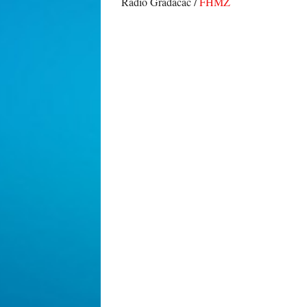
Radio Gradačac /
FHMZ