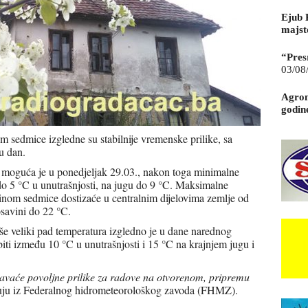
Ejub 
majst
“Pres
03/08
Agrom
godin
 sedmice izgledne su stabilnije vremenske prilike, sa
u dan.
u, moguća je u ponedjeljak 29.03., nakon toga minimalne
 do 5 °C u unutrašnjosti, na jugu do 9 °C. Maksimalne
edinom sedmice dostizaće u centralnim dijelovima zemlje od
savini do 22 °C.
še veliki pad temperatura izgledno je u dane narednog
ti između 10 °C u unutrašnjosti i 15 °C na krajnjem jugu i
adavaće povoljne prilike za radove na otvorenom, pripremu
uju iz Federalnog hidrometeorološkog zavoda (FHMZ).