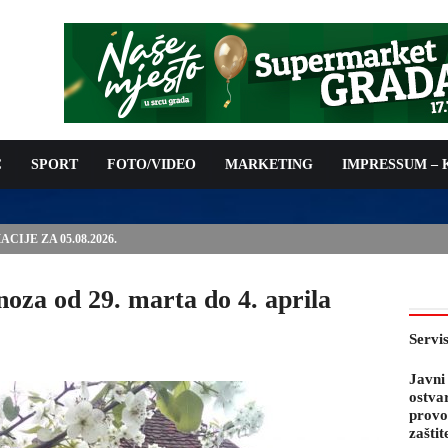
C
SPORT
FOTO/VIDEO
MARKETING
IMPRESSUM –
PODNOŠENJE ZAHTJEVA ZA OSTVARIVANJE PRAVA NA
 TROŠKOVA PROVOĐENJA PROGRAMA PREVENTIVNIH MJERA
 KOZA
oza od 29. marta do 4. aprila
Servi
Javni
ostva
provo
zaštit