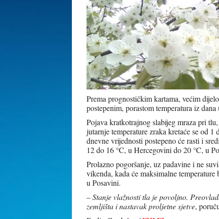
Prema prognostičkim kartama, većim dijelom
postepenim, porastom temperatura iz dana 
Pojava kratkotrajnog slabijeg mraza pri tl
jutarnje temperature zraka kretaće se od 1
dnevne vrijednosti postepeno će rasti i sr
12 do 16 °C, u Hercegovini do 20 °C, u Po
Prolazno pogoršanje, uz padavine i ne suvi
vikenda, kada će maksimalne temperature bi
u Posavini.
–
Stanje vlažnosti tla je povoljno. Preovl
zemljišta i nastavak proljetne sjetve
, poruč