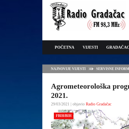
POČETNA
VIJESTI
GRADAČA
NAJNOVIJE VIJESTI
JAVNI POZIV ZA 
SUFINANSIRANJE
ZAŠTITE OVACA I
Agrometeorološka progn
2021.
29/03/2021 | objavio
Radio Gradačac
FBIH/BIH