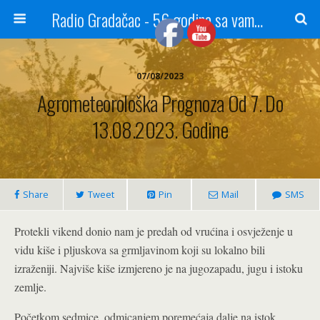
Radio Gradačac - 56 godina sa vama...
07/08/2023
Agrometeorološka Prognoza Od 7. Do
13.08.2023. Godine
Share
Tweet
Pin
Mail
SMS
Protekli vikend donio nam je predah od vrućina i osvježenje u
vidu kiše i pljuskova sa grmljavinom koji su lokalno bili
izraženiji. Najviše kiše izmjereno je na jugozapadu, jugu i istoku
zemlje.
Početkom sedmice, odmicanjem poremećaja dalje na istok