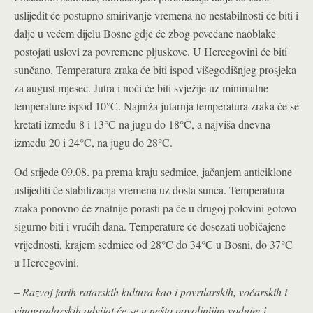
uslijedit će postupno smirivanje vremena no nestabilnosti će biti i
dalje u većem dijelu Bosne gdje će zbog povećane naoblake
postojati uslovi za povremene pljuskove. U Hercegovini će biti
sunčano. Temperatura zraka će biti ispod višegodišnjeg prosjeka
za august mjesec. Jutra i noći će biti svježije uz minimalne
temperature ispod 10°C. Najniža jutarnja temperatura zraka će se
kretati između 8 i 13°C na jugu do 18°C, a najviša dnevna
između 20 i 24°C, na jugu do 28°C.
Od srijede 09.08. pa prema kraju sedmice, jačanjem anticiklone
uslijediti će stabilizacija vremena uz dosta sunca. Temperatura
zraka ponovno će znatnije porasti pa će u drugoj polovini gotovo
sigurno biti i vrućih dana. Temperature će dosezati uobičajene
vrijednosti, krajem sedmice od 28°C do 34°C u Bosni, do 37°C
u Hercegovini.
–
Razvoj jarih ratarskih kultura kao i povrtlarskih, voćarskih i
vinogradarskih odvijat će se u nešto povoljnijim vodnim i