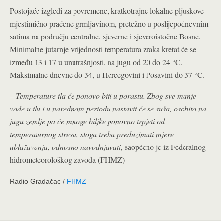
Postojaće izgledi za povremene, kratkotrajne lokalne pljuskove
mjestimično praćene grmljavinom, pretežno u poslijepodnevnim
satima na području centralne, sjeverne i sjeveroistočne Bosne.
Minimalne jutarnje vrijednosti temperatura zraka kretat će se
između 13 i 17 u unutrašnjosti, na jugu od 20 do 24 °C.
Maksimalne dnevne do 34, u Hercegovini i Posavini do 37 °C.
–
Temperature tla će ponovo biti u porastu. Zbog sve manje
vode u tlu i u narednom periodu nastavit će se suša, osobito na
jugu zemlje pa će mnoge biljke ponovno trpjeti od
temperaturnog stresa, stoga treba preduzimati mjere
ublažavanja, odnosno navodnjavati
, saopćeno je iz Federalnog
hidrometeorološkog zavoda (FHMZ)
Radio Gradačac /
FHMZ