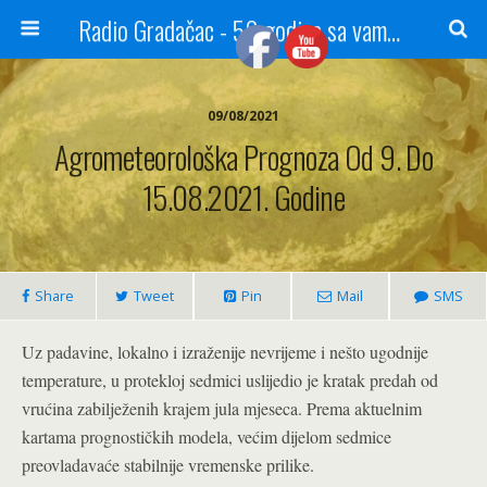
Radio Gradačac - 56 godina sa vama...
09/08/2021
Agrometeorološka Prognoza Od 9. Do
15.08.2021. Godine
Share
Tweet
Pin
Mail
SMS
Uz padavine, lokalno i izraženije nevrijeme i nešto ugodnije
temperature, u protekloj sedmici uslijedio je kratak predah od
vrućina zabilježenih krajem jula mjeseca. Prema aktuelnim
kartama prognostičkih modela, većim dijelom sedmice
preovladavaće stabilnije vremenske prilike.