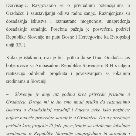
Dervišagić. Razgovaralo se o privrednim potencijalima u
Gradačcu i zaustavljanju odliva radne sange. Razmjenjena su
dosadašnja iskustva i razmatrane mogućnosti unapređenja
dosadašnje saradnje. Posebna pažnja je posvećena podršci
Republike Slovenije na putu Bosne i Hercegovine ka Evropskoj
uniji (EU).
Kako je istaknuto, ovo je bila prilika da se Grad Gradačac još
bolje uveže sa Ambasadom Republike Slovenije u BiH s ciljem
realizacije odrđenih projekata i povezivanjem sa lokalnim
sredinama u Sloveniji.
–
Slovenija je dugi niz godina kroz privredu prisutna u
Gradačcu. Drago mi je što smo imali priliku da razmjenimo
iskustva o dosadašnjoj saradnji i čujemo neke jako pozitivne
najave buduće privredne saradnje u Gradačcu. Da u narednom
periodu kroz projekte ili jače povezivanje sa odrđenim lokalnim
sredinama iz Republike Slovenije unaprijedimo tu saradnju i