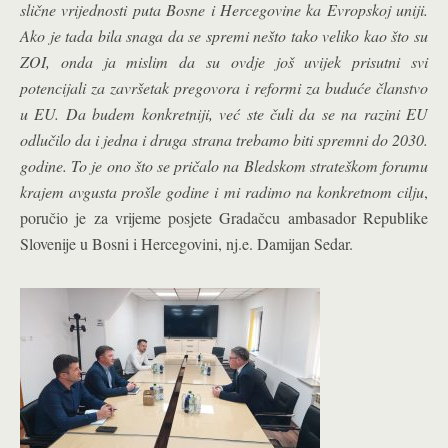
slične vrijednosti puta Bosne i Hercegovine ka Evropskoj uniji.
Ako je tada bila snaga da se spremi nešto tako veliko kao što su
ZOI, onda ja mislim da su ovdje još uvijek prisutni svi
potencijali za završetak pregovora i reformi za buduće članstvo
u EU. Da budem konkretniji, već ste čuli da se na razini EU
odlučilo da i jedna i druga strana trebamo biti spremni do 2030.
godine. To je ono što se pričalo na Bledskom strateškom forumu
krajem avgusta prošle godine i mi radimo na konkretnom cilju
,
poručio je za vrijeme posjete Gradačcu ambasador Republike
Slovenije u Bosni i Hercegovini, nj.e. Damijan Sedar.