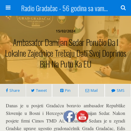
Radio Gradačac - 56 godina sa vama...
15/02/2024
Ambasador Damijan Sedar Poručio Da I
Lokalne Zajednice Trebaju Dati Svoj Doprinos
BiH Na Putu Ka EU
Share
Tweet
Pin
Mail
SMS
Danas je u posjeti Gradačcu boravio ambasador Republike
Slovenije u Bosni i Hercegovini nj.e. Damijan Sedar. Nakon
posjete firmi Cimos TMD Ai, ambasodra Sedara je u zgradi
Gradske uprave ugostio gradonačelnik Grada Gradačac, Edis