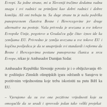
Evropi. Sa jedne strane, mi u Sloveniji tražimo dodatnu radnu
snagu i svi radnici su primljeni kao dobri radnici i dobre
komšija. Ali oni trebaju tu. Sa duge strane tu je naša podrška
punopravnom članstvu Bosne i Hewrcegovine jer druge
alternative na postoje. Vaša privreda je uvezana u sve tokove
Evropske Unije, pogotovo u Gradačcu gdje čitav iznos ide ka
zemljama EU. Privredno je zemlja uvezana u sve tokove EU i
logična posljedica je da se unaprijede svi standardi i reforme da
Bosne i Hercegovima postane punopravna članica u srcu
Evrope
, rekao je Ambasador Damijan Sedar.
Ambasador Republike Slovenije govorio je i o obilježavanju 40-
te godišnjice Zimskih olimpijskih igara održanih u Sarajevu te
pozitivnim vrijednostima koje treba iskoristiti na putu BiH ka
EU.
–
Vjerujemo da su sve one pozitivne vrijednosti koje su
omogućile da se uradi i sprovede jedan tako veliki projekat