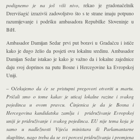
podignemo je na još viši nivo
, rekao je gradonačelnik
Drervišagić izrazivši zadovoljstvo što s te strane imaju potpuno
razumijevanje i podršku ambasadora Repubilke Sloveninje u
BiH.
Ambasador Damijan Sedar prvi put boravi u Gradačcu i ističe
kako je dugo želio da posjeti ovu lokalnu sredinu. Ambasador
Damijan Sedar istakao je kako je važno da i lokalne zajednice
daju svoj doprinos na putu Bosne i Hercegovine ka Evropskoj
Uniji.
– O
čekujemo da će se pristupni pregovori otvoriti u martu.
Pričali smo o tome kakav je uticaj lokalne razine i svakog
pojedinca u ovom pravcu. Činjenica je da je Bosna i
Hercegovina kandidatska zamlja i pridruživanje Evropskoj
uniji je pridruživanje i svakog pojedinca. EU nije tema koja je
samo u nadležnosti Vijeća ministara ili Parlamantarne
skupštine, nago treba da se svi porcesi pridruživanja i promjena