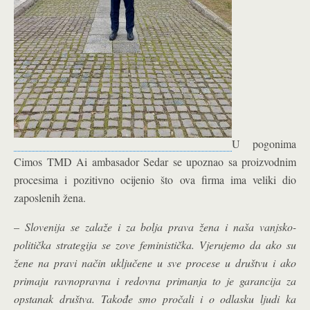
U pogonima
Cimos TMD Ai ambasador Sedar se upoznao sa proizvodnim
procesima i pozitivno ocijenio što ova firma ima veliki dio
zaposlenih žena.
–
Slovenija se zalaže i za bolja prava žena i naša vanjsko-
politička strategija se zove feministička. Vjerujemo da ako su
žene na pravi način uključene u sve procese u društvu i ako
primaju ravnopravna i redovna primanja to je garancija za
opstanak društva. Takođe smo pročali i o odlasku ljudi ka