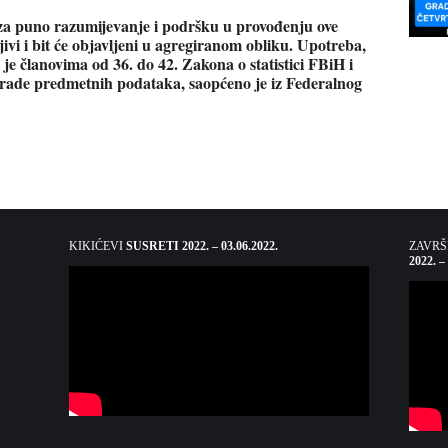
 za puno razumijevanje i podršku u provođenju ove
jivi i bit će objavljeni u agregiranom obliku. Upotreba,
 je članovima od 36. do 42. Zakona o statistici FBiH i
 obrade predmetnih podataka, saopćeno je iz Federalnog
KIKIĆEVI
SUSRETI 2022. – 03.06.2022.
ZAVR
2022. –