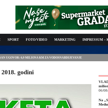
C
SPORT
FOTO/VIDEO
MARKETING
IMPRESSUM –
ISAN UGOVOR: 6,9 MILIONA KM ZA VODOSNABDIJEVANJE
2018. godini
VLAD
milio
06/08
Na „S
Međun