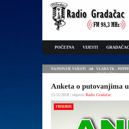
POČETNA
VIJESTI
GRADAČA
NAJNOVIJE VIJESTI
VLADA TK – POTP
GRADAČCA
Anketa o putovanjima u 
21/11/2018 | objavio
Radio Gradačac
FBIH/BIH