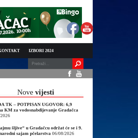
 KONTAKT
IZBORI 2024
Nove
vijesti
A TK – POTPISAN UGOVOR: 6,9
na KM za vodosnabdijevanje Gradačca
/2026
ajmu šljive“ u Gradačcu održat će se i 9.
arodni sajam pčelarstva
06/08/2026