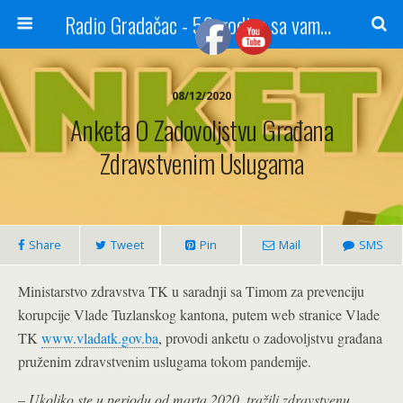
Radio Gradačac - 56 godina sa vama...
08/12/2020
Anketa O Zadovoljstvu Građana
Zdravstvenim Uslugama
Share
Tweet
Pin
Mail
SMS
Ministarstvo zdravstva TK u saradnji sa Timom za prevenciju
korupcije Vlade Tuzlanskog kantona, putem web stranice Vlade
TK
www.vladatk.gov.ba
, provodi anketu o zadovoljstvu građana
pruženim zdravstvenim uslugama tokom pandemije.
–
Ukoliko ste u periodu od marta 2020. tražili zdravstvenu