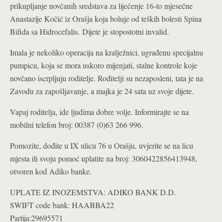
prikupljanje novčanih sredstava za liječenje 16-to mjesečne
Anastazije Kočić iz Orašja koja boluje od teških bolesti Spina
Bifida sa Hidrocefalis.
Dijete je stopostotni invalid.
Imala je nekoliko operacija na kralježnici, ugrađenu specijalnu
pumpicu, koja se mora uskoro mijenjati, stalne kontrole koje
novčano iscrpljuju roditelje. Roditelji su nezaposleni, tata je na
Zavodu za zapošljavanje, a majka je 24 sa
ta uz svoje dijete.
Vapaj roditelja, ide ljudima dobre volje. Informirajte se na
mobilni telefon broj: 00387 (0)63 266 996.
Pomozite, dođite u IX ulicu 76 u Orašju, uvjerite se na licu
mjesta ili svoju pomoć uplatite na broj: 3060422856413948,
otvoren kod Adiko banke.
UPLATE IZ INOZEMSTVA: ADIKO BANK D.D.
SWIFT code bank: HAABBA22
Partija:29695571