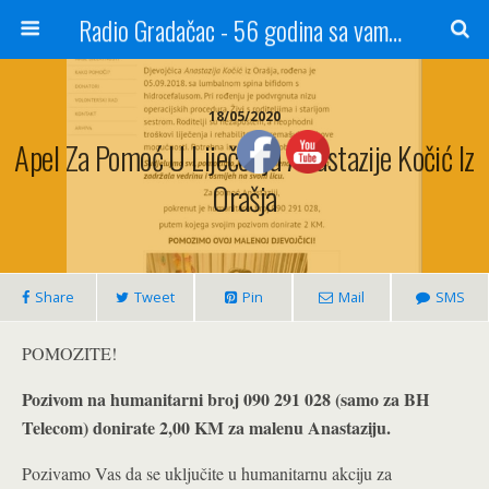
Radio Gradačac - 56 godina sa vama...
18/05/2020
Apel Za Pomoć U Liječenju Anastazije Kočić Iz
Orašja
Share
Tweet
Pin
Mail
SMS
POMOZITE!
Pozivom na humanitarni broj 090 291 028 (samo za BH
Telecom) donirate 2,00 KM za malenu Anastaziju.
Pozivamo Vas da se uključite u humanitarnu akciju za