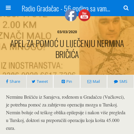
Radio Gradačac - 56 godina sa vama...
03/03/2020
APEL ZA POMOĆ U LIJEČENJU NERMINA
BRIČIĆA
Share
Tweet
Pin
Mail
SMS
Nerminu Bričiću iz Sarajeva, rođenom u Gradačcu (Vučkovci),
je potrebna pomoć za zahtjevnu operaciju mozga u Turskoj.
Nermin boluje od teškog oblika epilepsije i nakon više pregleda
u Turskoj, doktori su preporučili operaciju koja košta 45.000
eura.