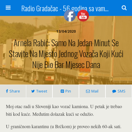
Radio Gradačac - 56 godina sa vama...
13/04/2020
Arnela Rabić: Samo Na Jedan Minut Se
Stavite Na Mjesto Jednog Vozača Koji Kući
Nije Bio Bar Mjesec Dana
Share
Tweet
Pin
Mail
SMS
Moj otac radi u Sloveniji kao vozač kamiona. U petak je trebao
biti kod kuće. Međutim dolazak kući se odužio.
U graničnom karantinu (u Brčkom) je proveo nekih 60-ak sati.