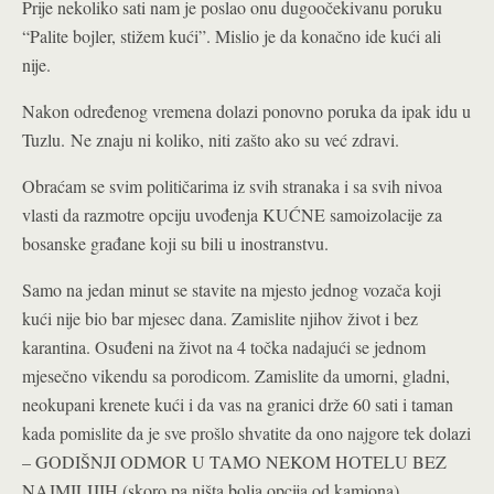
Prije nekoliko sati nam je poslao onu dugoočekivanu poruku
“Palite bojler, stižem kući”. Mislio je da konačno ide kući ali
nije.
Nakon određenog vremena dolazi ponovno poruka da ipak idu u
Tuzlu. Ne znaju ni koliko, niti zašto ako su već zdravi.
Obraćam se svim političarima iz svih stranaka i sa svih nivoa
vlasti da razmotre opciju uvođenja KUĆNE samoizolacije za
bosanske građane koji su bili u inostranstvu.
Samo na jedan minut se stavite na mjesto jednog vozača koji
kući nije bio bar mjesec dana. Zamislite njihov život i bez
karantina. Osuđeni na život na 4 točka nadajući se jednom
mjesečno vikendu sa porodicom. Zamislite da umorni, gladni,
neokupani krenete kući i da vas na granici drže 60 sati i taman
kada pomislite da je sve prošlo shvatite da ono najgore tek dolazi
– GODIŠNJI ODMOR U TAMO NEKOM HOTELU BEZ
NAJMILIJIH (skoro pa ništa bolja opcija od kamiona).