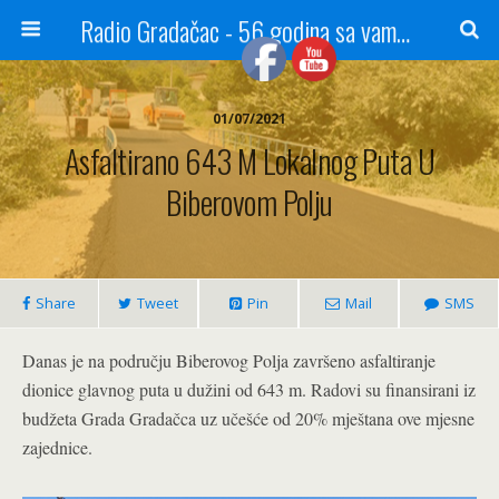
Radio Gradačac - 56 godina sa vama...
01/07/2021
Asfaltirano 643 M Lokalnog Puta U
Biberovom Polju
Share
Tweet
Pin
Mail
SMS
Danas je na području Biberovog Polja završeno asfaltiranje
dionice glavnog puta u dužini od 643 m. Radovi su finansirani iz
budžeta Grada Gradačca uz učešće od 20% mještana ove mjesne
zajednice.