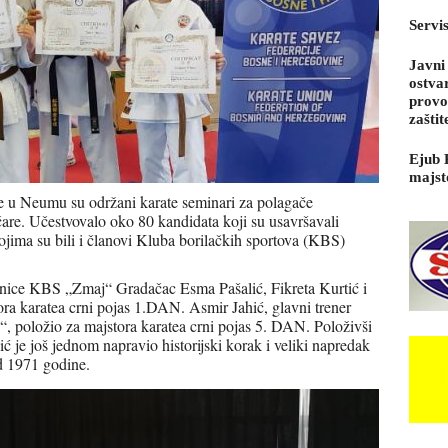
Servi
Javni
ostva
provo
zaštit
Ejub 
majst
e u Neumu su održani karate seminari za polagače
čare. Učestvovalo oko 80 kandidata koji su usavršavali
jima su bili i članovi Kluba borilačkih sportova (KBS)
anice KBS „Zmaj“ Gradačac Esma Pašalić, Fikreta Kurtić i
ora karatea crni pojas 1.DAN. Asmir Jahić, glavni trener
, položio za majstora karatea crni pojas 5. DAN. Položivši
 je još jednom napravio historijski korak i veliki napredak
od 1971 godine.