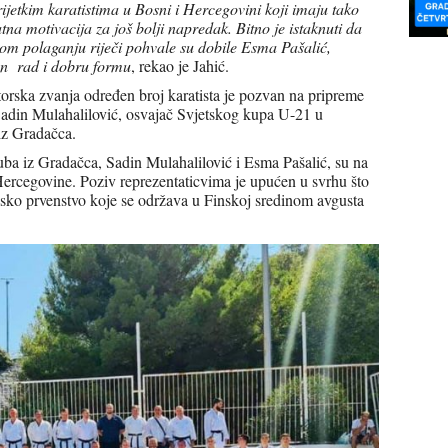
rijetkim karatistima u Bosni i Hercegovini koji imaju tako
tna motivacija za još bolji napredak. Bitno je istaknuti da
m polaganju riječi pohvale su dobile Esma Pašalić,
tan rad i dobru formu
, rekao je Jahić.
orska zvanja određen broj karatista je pozvan na pripreme
Sadin Mulahalilović, osvajač Svjetskog kupa U-21 u
iz Gradačca.
uba iz Gradačca, Sadin Mulahalilović i Esma Pašalić, su na
Hercegovine. Poziv reprezentaticvima je upućen u svrhu što
psko prvenstvo koje se održava u Finskoj sredinom avgusta