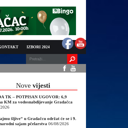
 KONTAKT
IZBORI 2024
Nove
vijesti
A TK – POTPISAN UGOVOR: 6,9
na KM za vodosnabdijevanje Gradačca
/2026
ajmu šljive“ u Gradačcu održat će se i 9.
arodni sajam pčelarstva
06/08/2026