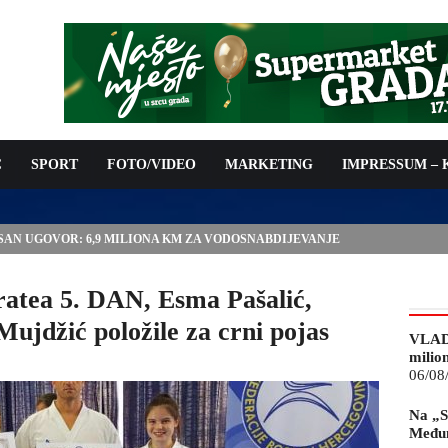
C
SPORT
FOTO/VIDEO
MARKETING
IMPRESSUM –
ISAN UGOVOR: 6,9 MILIONA KM ZA VODOSNABDIJEVANJE
ratea 5. DAN, Esma Pašalić,
Mujdžić položile za crni pojas
VLAD
milio
06/08
Na „S
Međun