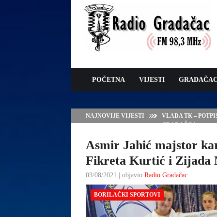
POČETNA
VIJESTI
GRADAČA
NAJNOVIJE VIJESTI
VLADA TK – POTP
GRADAČCA
Asmir Jahić majstor ka
Fikreta Kurtić i Zijada 
03/08/2021 | objavio
Radio Gradačac
BORILAČKI SPORTOVI