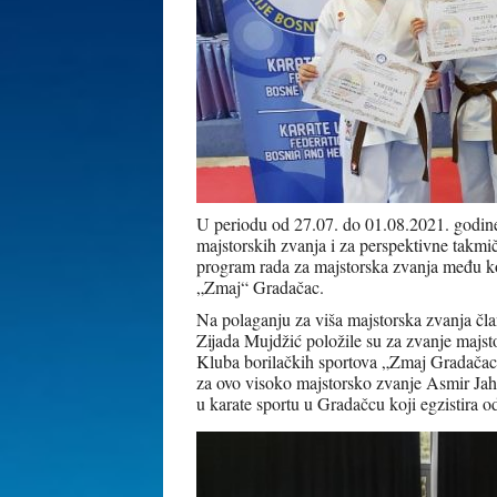
U periodu od 27.07. do 01.08.2021. godin
majstorskih zvanja i za perspektivne takmi
program rada za majstorska zvanja među ko
„Zmaj“ Gradačac.
Na polaganju za viša majstorska zvanja čl
Zijada Mujdžić položile su za zvanje majst
Kluba borilačkih sportova „Zmaj Gradačac“
za ovo visoko majstorsko zvanje Asmir Jahić
u karate sportu u Gradačcu koji egzistira 