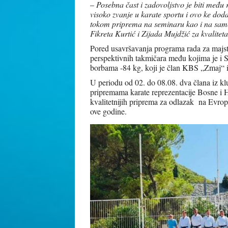
–
Posebna čast i zadovoljstvo je biti među 
visoko zvanje u karate sportu i ovo ke doda
tokom priprema na seminaru kao i na samo
Fikreta Kurtić i Zijada Mujdžić za kvalite
Pored usavršavanja programa rada za majst
perspektivnih takmičara među kojima je i 
borbama -84 kg, koji je član KBS „Zmaj“ 
U periodu od 02. do 08.08. dva člana iz kl
pripremama karate reprezentacije Bosne i 
kvalitetnijih priprema za odlazak na Evro
ove godine.