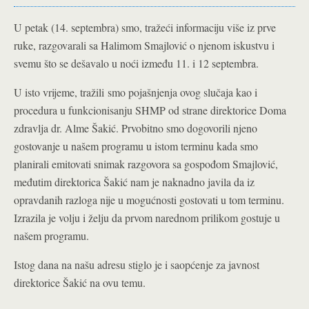
U petak (14. septembra) smo, tražeći informaciju više iz prve
ruke, razgovarali sa Halimom Smajlović o njenom iskustvu i
svemu što se dešavalo u noći između 11. i 12 septembra.
U isto vrijeme, tražili
smo pojašnjenja ovog slučaja kao i
procedura u funkcionisanju SHMP od strane direktorice Doma
zdravlja dr. Alme Šakić. Prvobitno smo dogovorili njeno
gostovanje u našem programu u istom terminu kada smo
planirali emitovati snimak razgovora sa gospođom Smajlović,
međutim direktorica Šakić nam je naknadno javila da iz
opravdanih razloga nije u mogućnosti gostovati u tom terminu.
Izrazila je volju i želju da prvom narednom prilikom gostuje u
našem programu.
Istog dana na našu adresu stiglo je i saopćenje za javnost
direktorice Šakić na ovu temu.