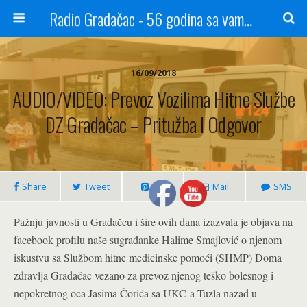
Radio Gradačac - 56 godina sa vama...
16/09/2018
AUDIO/VIDEO: Prevoz Vozilima Hitne Službe
DZ Gradačac – Pritužba I Odgovor
Share
Tweet
Pin
Mail
SMS
Pažnju javnosti u Gradačcu i šire ovih dana izazvala je objava na
facebook profilu naše sugrađanke Halime Smajlović o njenom
iskustvu sa Službom hitne medicinske pomoći (SHMP) Doma
zdravlja Gradačac vezano za prevoz njenog teško bolesnog i
nepokretnog oca Jasima Ćorića sa UKC-a Tuzla nazad u