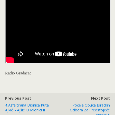
Radio Gradačac
Previous Post
Next Post
Asfaltirana Dionica Puta
Počela Obuka Biračkih
Ajkići - Ajšići U Mionici II
Odbora Za Predstojeće
Izbore