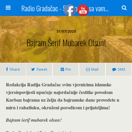
Radio Gradačac - 56 godina sa vama...
31/07/2020
Bajram Šerif Mubarek Olsun!
Share
Tweet
Pin
Mail
SMS
Redakcija Radija Gradačac svim vjernicima islamske
vjeroispovijesti upućuje najsrdačnije čestitke povodom
Kurban bajrama uz želju da bajramske dane provedete u
miru i rahatluku, okruženi porodicom i prijateljima!
Bajram šerif mubarek olsun!