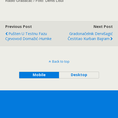
Radio Gradačac / Foto: Denis Lisul
Previous Post
Next Post
Pušten U Testnu Fazu
Gradonačelnik Dervišagić
Cjevovod Domažić-Humke
Čestitao Kurban Bajram
Back to top
Mobile
Desktop