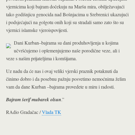
vjernicima koji bajram dočekuju na Maršu mira, obilježavajući
tako godišnjicu genocida nad Bošnjacima u Srebrenici ukazujući
i podsjećajući na golgotu onih koji su stradali samo zato što su
vjernici islamske vjeroispovijesti.
Dani Kurban–bajrama su dani produhovljenja u kojima
učvršćujemo i oplemenjujemo naše porodične veze, ali i
veze s našim prijateljima i komšijama.
Uz nadu da će nas i ovaj veliki vjerski praznik potaknuti da
činimo dobro i da posebnu pažnju posvetimo nemoćnima želim
vam da dane Kurban –bajrama provedete u miru i radosti.
Bajram šerif mubarek olsun
.”
RAdio Gradačac /
Vlada TK