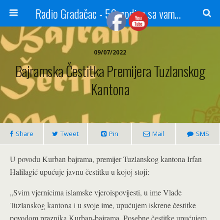
Radio Gradačac - 56 godina sa vama...
09/07/2022
Bajramska Čestitka Premijera Tuzlanskog
Kantona
Share
Tweet
Pin
Mail
SMS
U povodu Kurban bajrama, premijer Tuzlanskog kantona Irfan
Halilagić upućuje javnu čestitku u kojoj stoji:
„Svim vjernicima islamske vjeroispovijesti, u ime Vlade
Tuzlanskog kantona i u svoje ime, upućujem iskrene čestitke
povodom praznika Kurban-bajrama. Posebne čestitke upućujem