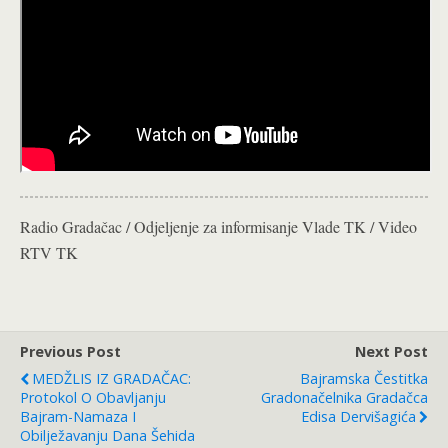
Radio Gradačac / Odjeljenje za informisanje Vlade TK / Video
RTV TK
Previous Post
Next Post
MEDŽLIS IZ GRADAČAC:
Bajramska Čestitka
Protokol O Obavljanju
Gradonačelnika Gradačca
Bajram-Namaza I
Edisa Dervišagića
Obilježavanju Dana Šehida