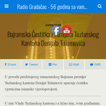
Radio Gradačac - 56 godina sa vama...
24/05/2020
Bajramska Čestitka Premijera Tuzlanskog
Kantona Denijala Tulumovića
Share
Tweet
Pin
Mail
SMS
U povodu predstojećeg ramazanskog Bajrama premijer
Tuzlanskog kantona Denijal Tulumović upućuje čestitku
vjernicima islamske vjeroispovijesti.
U ime Vlade Tuzlanskog kantona i u lično ime, svim građanima