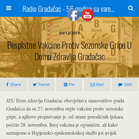
Radio Gradačac - 56 godina sa vama...
04/12/2019
Besplatne Vakcine Protiv Sezonske Gripe U
Domu Zdravlja Gradačac
Share
Tweet
Pin
Mail
SMS
JZU Dom zdravlja Gradačac obavještava stanovništvo grada
Gradačca da su 27. novembra stigle vakcine protiv sezonske
gripe, a njihovo propisivanje je, od strane porodičnih ljekara,
počelo 28. novembra. Broj vakcina je ograničen, ali kako
saznajemo u Higijensko-epidemiološkoj službi još uvijek