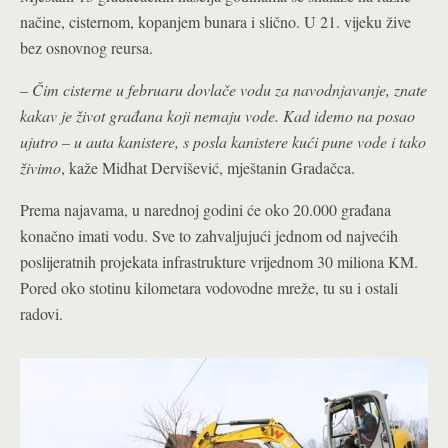
načine, cisternom, kopanjem bunara i slično. U 21. vijeku žive
bez osnovnog reursa.
–
Čim cisterne u februaru dovlače vodu za navodnjavanje, znate
kakav je život građana koji nemaju vode. Kad idemo na posao
ujutro – u auta kanistere, s posla kanistere kući pune vode i tako
živimo
, kaže Midhat Dervišević, mještanin Gradačca.
Prema najavama, u narednoj godini će oko 20.000 građana
konačno imati vodu. Sve to zahvaljujući jednom od najvećih
poslijeratnih projekata infrastrukture vrijednom 30 miliona KM.
Pored oko stotinu kilometara vodovodne mreže, tu su i ostali
radovi.