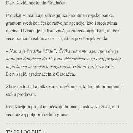
Dervišević, mještanin Gradačca.
Projekat se realizuje zahvaljujući kreditu Evropske banke,
grantom švedske i češke razvojne agencije, kao i sredstvima
općine. Uvršten je na listu značaja za Federaciju BiH, ali bez
veće pomoći viših nivoa vlasti, ističe prvi čovjek grada.
–
Nama je švedska “Sida”, Češka razvojna agencija i drugi
donatori dali deset do 15 puta više sredstava za ovaj projekat,
nego što su ta sredstva osigurna sa viših nivoa
, kaže Edis
Dervišagić, gradonačelnik Gradačca.
Zbog nedostatka pitke vode, mještani su, kažu, bili prinuđeni i
stoku prodavati.
Realizacijom projekta, očekuju humanije uslove za život, ali i
veći razvoj poljoprivrednih grana.
TV PRILOG BHT1