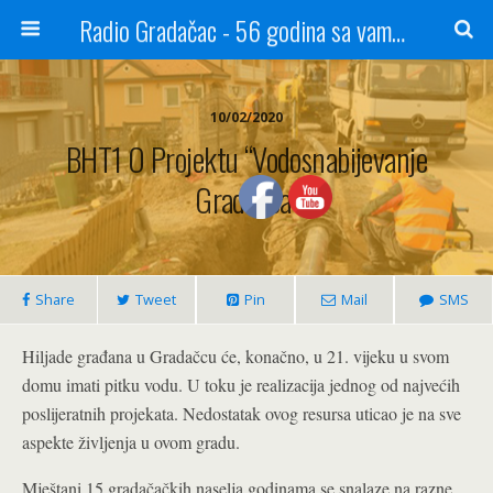
Radio Gradačac - 56 godina sa vama...
10/02/2020
BHT1 O Projektu “Vodosnabijevanje
Gradačca”
Share
Tweet
Pin
Mail
SMS
Hiljade građana u Gradačcu će, konačno, u 21. vijeku u svom
domu imati pitku vodu. U toku je realizacija jednog od najvećih
poslijeratnih projekata. Nedostatak ovog resursa uticao je na sve
aspekte življenja u ovom gradu.
Mještani 15 gradačačkih naselja godinama se snalaze na razne