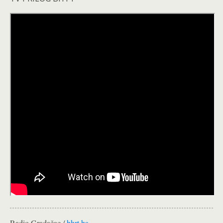
Radio Gradačac /
bhrt.ba