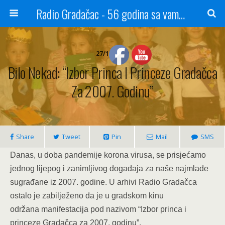
Radio Gradačac - 56 godina sa vama...
27/12/2020
Bilo Nekad: “Izbor Princa I Princeze Gradačca
Za 2007. Godinu”
Share
Tweet
Pin
Mail
SMS
Danas, u doba pandemije korona virusa, se prisjećamo
jednog lijepog i zanimljivog događaja za naše najmlađe
sugrađane iz 2007. godine. U arhivi Radio Gradačca
ostalo je zabilježeno da je u gradskom kinu
održana manifestacija pod nazivom “Izbor princa i
princeze Gradačca za 2007. godinu”.