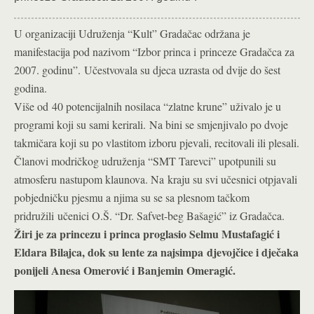
U organizaciji Udruženja “Kult” Gradačac održana je
manifestacija pod nazivom “Izbor princa i
princeze Gradačca za
2007. godinu”.
Učestvovala su djeca uzrasta od dvije do šest
godina.
Više od
40 potencijalnih nosilaca “zlatne krune” uživalo je u
programi koji su sami kerirali.
Na bini se smjenjivalo po dvoje
takmičara koji su po vlastitom izboru pjevali, recitovali ili plesali.
Članovi modričkog udruženja “SMT Tarevci” upotpunili su
atmosferu nastupom klaunova. Na
kraju su svi učesnici otpjavali
pobjedničku pjesmu a njima su se sa plesnom tačkom
pridružili
učenici O.Š. “Dr. Safvet-beg Bašagić” iz Gradačca.
Žiri je za princezu i princa proglasio Selmu Mustafagić i
Eldara Bilajca, dok su lente za najsimpa
djevojčice i dječaka
ponijeli Anesa Omerović i Banjemin Omeragić.