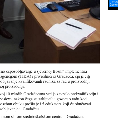
učno osposobljavanje u sjevernoj Bosni“ implementira
ncijom (TIKA) i privrednici iz Gradačca, čiji je cilj
obljavanje kvalifikovanih radnika za rad u proizvodnji
noj proizvodnji.
j 10 mladih Gradačačana već je završilo prekvalifikaciju i
poslove, nakon čega su zaključili ugovore o radu kod
osebnu obuku prošlo je i 5 edukatora koji će obučavati
osobljavanje u Gradačcu.
ptiranom starom srednjoškolskom centru u Gradačcu.