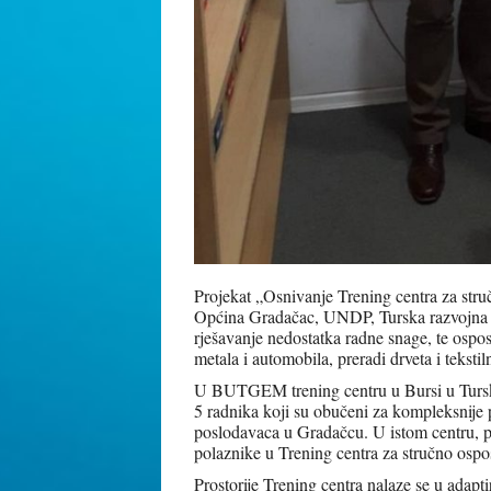
Projekat „Osnivanje Trening centra za str
Općina Gradačac, UNDP, Turska razvojna age
rješavanje nedostatka radne snage, te ospos
metala i automobila, preradi drveta i tekstil
U BUTGEM trening centru u Bursi u Tursko
5 radnika koji su obučeni za kompleksnije 
poslodavaca u Gradačcu. U istom centru, p
polaznike u Trening centra za stručno osp
Prostorije Trening centra nalaze se u ada