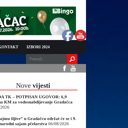
 KONTAKT
IZBORI 2024
Nove
vijesti
A TK – POTPISAN UGOVOR: 6,9
na KM za vodosnabdijevanje Gradačca
/2026
ajmu šljive“ u Gradačcu održat će se i 9.
arodni sajam pčelarstva
06/08/2026