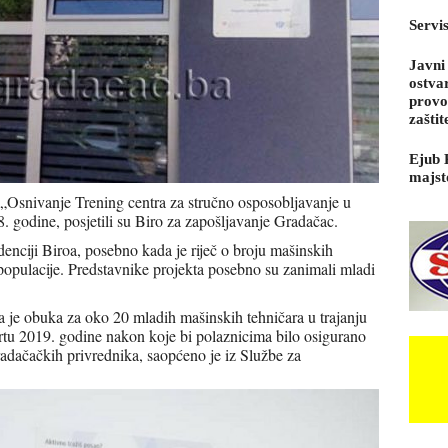
Servi
Javni
ostva
provo
zaštit
Ejub 
majst
„Osnivanje Trening centra za stručno osposobljavanje u
. godine, posjetili su Biro za zapošljavanje Gradačac.
enciji Biroa, posebno kada je riječ o broju mašinskih
 populacije. Predstavnike projekta posebno su zanimali mladi
je obuka za oko 20 mladih mašinskih tehničara u trajanju
rtu 2019. godine nakon koje bi polaznicima bilo osigurano
adačačkih privrednika, saopćeno je iz Službe za