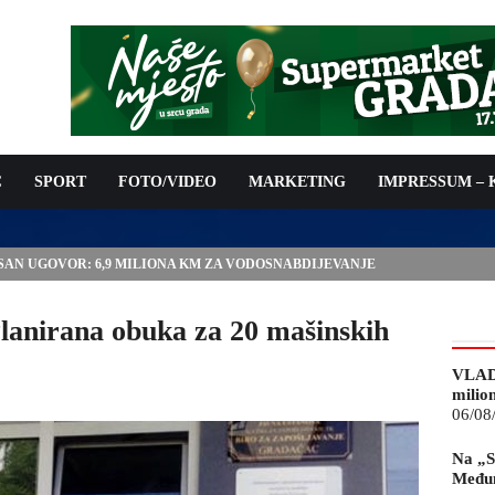
C
SPORT
FOTO/VIDEO
MARKETING
IMPRESSUM –
ISAN UGOVOR: 6,9 MILIONA KM ZA VODOSNABDIJEVANJE
Planirana obuka za 20 mašinskih
VLAD
milio
06/08
Na „S
Međun