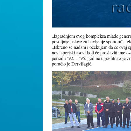
„Izgradnjom ovog kompleksa mlade generac
povoljnije uslove za bavljenje sportom“, r
„Iskreno se nadam i očekujem da će ovaj sp
novi sportski asovi koji će proslaviti ime o
periodu ‘92. – ‘95. godine ugradili svoje 
poručio je Dervišagić.