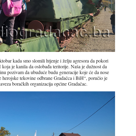
obar kada smo slomili htjenje i želju agresora da pokori
koja je kanila da oslobađa teritorije. Naša je dužnost da
nu pozivam da ubuduće budu generacije koje će da nose
e herojske tekovine odbrane Gradačca i BiH“, poručio je
aveza boračkih organizacija općine Gradačac.