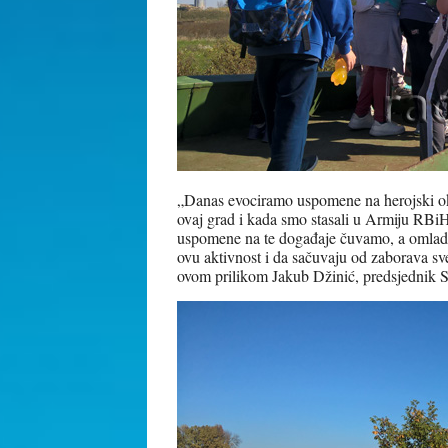
„Danas evociramo uspomene na herojski okt
ovaj grad i kada smo stasali u Armiju RBiH 
uspomene na te događaje čuvamo, a omladi
ovu aktivnost i da sačuvaju od zaborava sv
ovom prilikom Jakub Džinić, predsjednik S