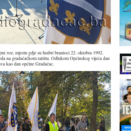
opni voz, mjestu gdje su hrabri branioci 22. oktobra 1992.
jeda na gradačačkom ratištu. Odlukom Općinskog vijeća dan
žava kao dan općine Gradačac.