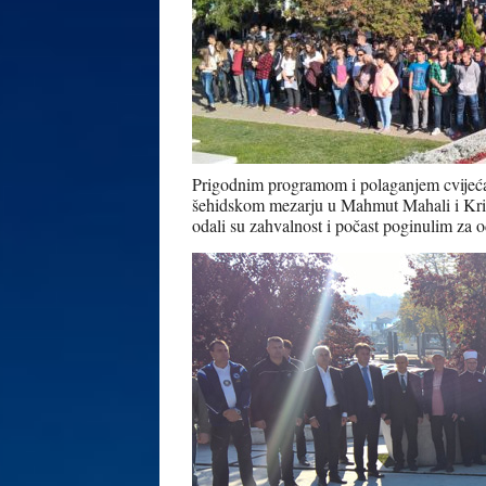
Prigodnim programom i polaganjem cvijeć
šehidskom mezarju u Mahmut Mahali i Križ
odali su zahvalnost i počast poginulim za