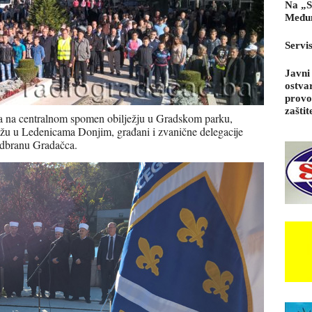
Na „S
Međun
Servi
Javni
ostva
provo
zaštit
a na centralnom spomen obilježju u Gradskom parku,
u u Ledenicama Donjim, građani i zvanične delegacije
 odbranu Gradačca.