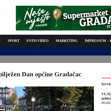
C
SPORT
FOTO/VIDEO
MARKETING
IMPRESSUM –
ISAN UGOVOR: 6,9 MILIONA KM ZA VODOSNABDIJEVANJE
bilježen Dan općine Gradačac
Servi
VLAD
milio
06/08