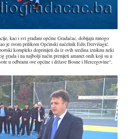
ije, kao i svi građani općine Gradačac, dobijaju mnogo
ekao je ovom prilikom Općinski načelnik Edis Dervišagić.
ortski kompleks doprinijeti da iz ovih sredina izniknu neki
vog grada i na najbolji način prenijeti amanet onih koji su u
živote u odbranu ove općine i države Bosne i Hercegovine“,