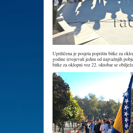
Upriličena je posjeta poprištu bitke za okl
godine izvojevali jednu od najvažnjih pob
bitke za oklopni voz 22. oktobar se obilje