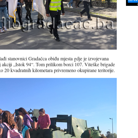
jmlađi stanovnici Gradačca obiđu mjesta gdje je izvojevana
j akciji „Istok 94“. Tom prilikom borci 107. Viteške brigade
ko 20 kvadratnih kilometara privremeno okupirane teritorije.