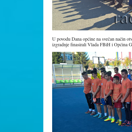
U povodu Dana općine na svečan način otvo
izgradnje finasirali Vlada FBiH i Općina 