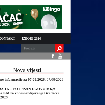
 KONTAKT
IZBORI 2024
Nove
vijesti
sne informacije za 07.08.2026.
07/08/2026
A TK – POTPISAN UGOVOR: 6,9
na KM za vodosnabdijevanje Gradačca
/2026