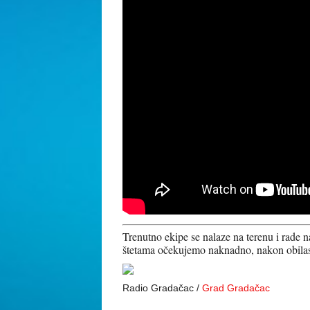
Trenutno ekipe se nalaze na terenu i rade n
štetama očekujemo naknadno, nakon obilaska
Radio Gradačac /
Grad Gradačac