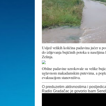
Usljed velikih količina padavina jučer u 
do izlijevanja bujičinih potoka u naselji
Zelinja.
Obilne padavine uzrokovale su velike bujice 
uglavnom makadamskim putevima, a poplavl
evakuacijom stanovništva.
O preduzetim aktivnostima i posljedi
Radio Gradačac je govorio Isam Sendić