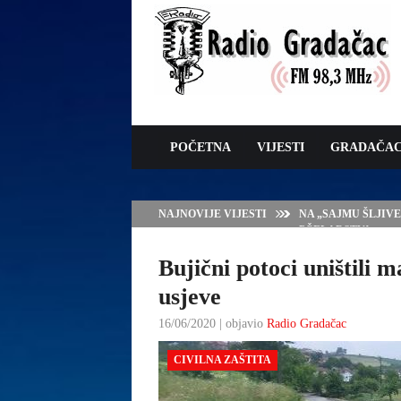
POČETNA
VIJESTI
GRADAČA
NAJNOVIJE VIJESTI
NA „SAJMU ŠLJIV
PČELARSTVA
Bujični potoci uništili
usjeve
16/06/2020 | objavio
Radio Gradačac
CIVILNA ZAŠTITA