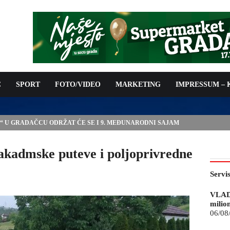
C
SPORT
FOTO/VIDEO
MARKETING
IMPRESSUM –
E“ U GRADAČCU ODRŽAT ĆE SE I 9. MEĐUNARODNI SAJAM
 makadmske puteve i poljoprivredne
Servi
VLAD
milio
06/08