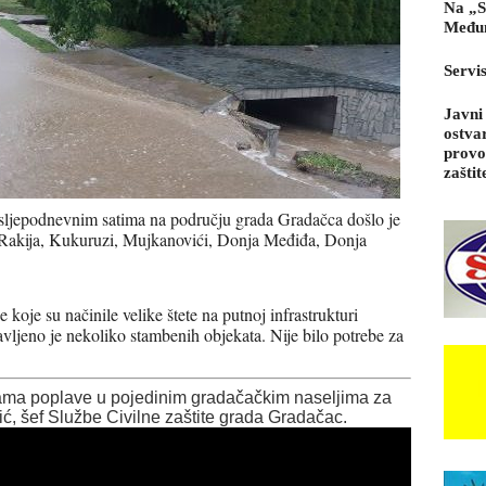
Na „S
Međun
Servi
Javni
ostva
provo
zaštit
posljepodnevnim satima na području grada Gradačca došlo je
ma Rakija, Kukuruzi, Mujkanovići, Donja Međiđa, Donja
koje su načinile velike štete na putnoj infrastrukturi
jeno je nekoliko stambenih objekata. Nije bilo potrebe za
cama poplave u pojedinim gradačačkim naseljima za
, šef Službe Civilne zaštite grada Gradačac.