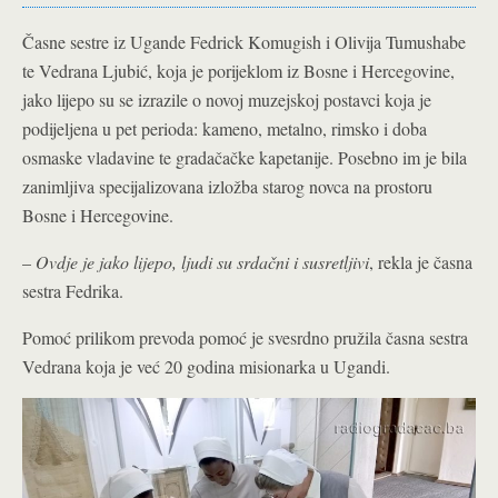
Časne sestre iz Ugande Fedrick Komugish i Olivija Tumushabe
te Vedrana Ljubić, koja je porijeklom iz Bosne i Hercegovine,
jako lijepo su se izrazile o novoj muzejskoj postavci koja je
podijeljena u pet perioda: kameno, metalno, rimsko i doba
osmaske vladavine te gradačačke kapetanije. Posebno im je bila
zanimljiva specijalizovana izložba starog novca na prostoru
Bosne i Hercegovine.
–
Ovdje je jako lijepo, ljudi su srdačni i susretljivi
, rekla je časna
sestra Fedrika.
Pomoć prilikom prevoda pomoć je svesrdno pružila časna sestra
Vedrana koja je već 20 godina misionarka u Ugandi.