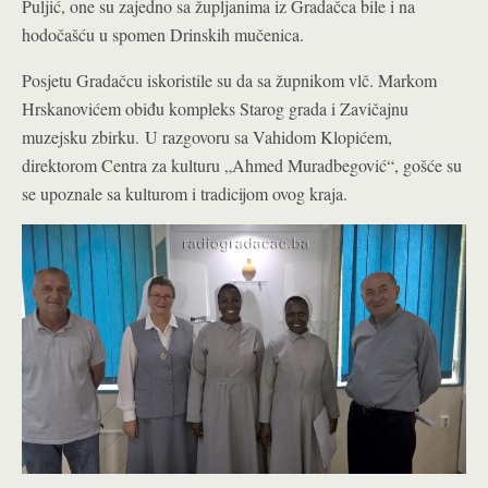
Puljić, one su zajedno sa župljanima iz Gradačca bile i na
hodočašću u spomen Drinskih mučenica.
Posjetu Gradačcu iskoristile su da sa župnikom vlč. Markom
Hrskanovićem obiđu kompleks Starog grada i Zavičajnu
muzejsku zbirku. U razgovoru sa Vahidom Klopićem,
direktorom Centra za kulturu „Ahmed Muradbegović“, gošće su
se upoznale sa kulturom i tradicijom ovog kraja.