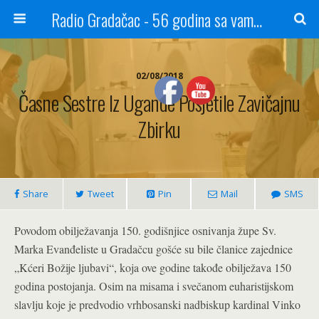
Radio Gradačac - 56 godina sa vama...
02/08/2018
Časne Sestre Iz Ugande Posjetile Zavičajnu
Zbirku
Share
Tweet
Pin
Mail
SMS
Povodom obilježavanja 150. godišnjice osnivanja župe Sv.
Marka Evanđeliste u Gradačcu gošće su bile članice zajednice
„Kćeri Božije ljubavi“, koja ove godine takođe obilježava 150
godina postojanja. Osim na misama i svečanom euharistijskom
slavlju koje je predvodio vrhbosanski nadbiskup kardinal Vinko