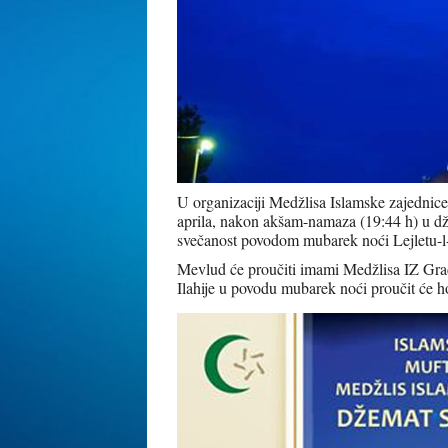
U organizaciji Medžlisa Islamske zajednic
aprila, nakon akšam-namaza (19:44 h) u dž
svečanost povodom mubarek noći Lejletu-l-
Mevlud će proučiti imami Medžlisa IZ Grada
Ilahije u povodu mubarek noći proučit će