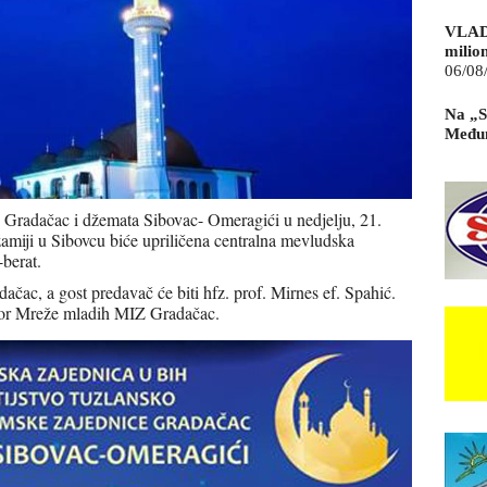
VLAD
milio
06/08
Na „S
Međun
e Gradačac i džemata Sibovac- Omeragići u nedjelju, 21.
amiji u Sibovcu biće upriličena centralna mevludska
berat.
čac, a gost predavač će biti hfz. prof. Mirnes ef. Spahić.
 hor Mreže mladih MIZ Gradačac.