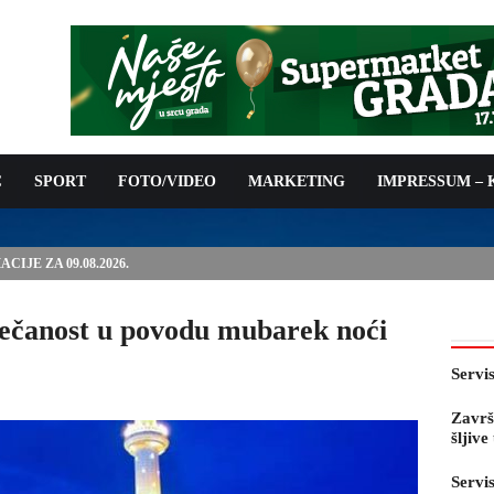
C
SPORT
FOTO/VIDEO
MARKETING
IMPRESSUM –
IJE ZA 09.08.2026.
ečanost u povodu mubarek noći
Servi
Završ
šljiv
Servi