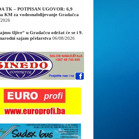
A TK – POTPISAN UGOVOR: 6,9
na KM za vodosnabdijevanje Gradačca
/2026
ajmu šljive“ u Gradačcu održat će se i 9.
arodni sajam pčelarstva
06/08/2026