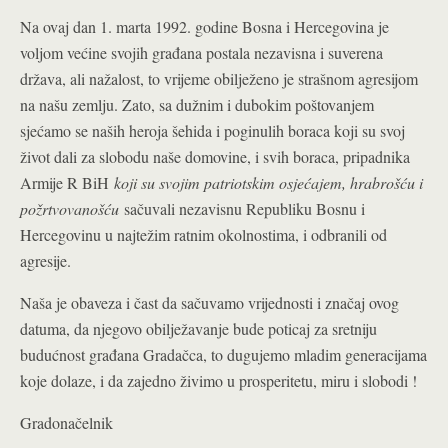
Na ovaj dan 1. marta 1992. godine Bosna i Hercegovina je
voljom većine svojih građana postala nezavisna i suverena
država, ali nažalost, to vrijeme obilježeno je strašnom agresijom
na našu zemlju. Zato, sa dužnim i dubokim poštovanjem
sjećamo se naših heroja šehida i poginulih boraca koji su svoj
život dali za slobodu naše domovine, i svih boraca, pripadnika
Armije R BiH
koji su svojim patriotskim osjećajem, hrabrošću i
požrtvovanošću
sačuvali nezavisnu Republiku Bosnu i
Hercegovinu u najtežim ratnim okolnostima, i odbranili od
agresije.
Naša je obaveza i čast da sačuvamo vrijednosti i značaj ovog
datuma, da njegovo obilježavanje bude poticaj za sretniju
budućnost građana Gradačca, to dugujemo mladim generacijama
koje dolaze, i da zajedno živimo u prosperitetu, miru i slobodi !
Gradonačelnik