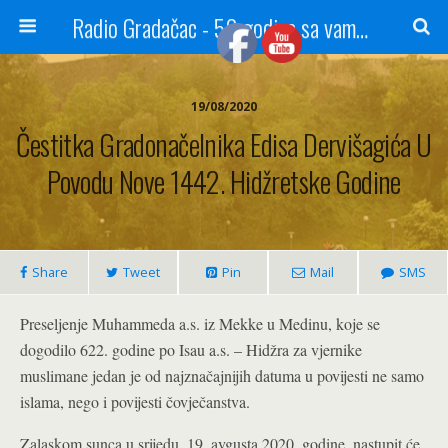
Radio Gradačac - 56 godina sa vama...
19/08/2020
Čestitka Gradonačelnika Edisa Dervišagića U
Povodu Nove 1442. Hidžretske Godine
Share
Tweet
Pin
Mail
SMS
Preseljenje Muhammeda a.s. iz Mekke u Medinu, koje se
dogodilo 622. godine po Isau a.s. – Hidžra za vjernike
muslimane jedan je od najznačajnijih datuma u povijesti ne samo
islama, nego i povijesti čovječanstva.
Zalaskom sunca u srijedu, 19. avgusta 2020. godine, nastupit će