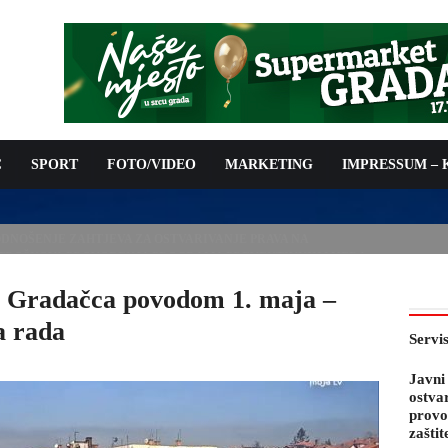
C
SPORT
FOTO/VIDEO
MARKETING
IMPRESSUM –
USPJEŠNO POLOŽIO ZA CRNI POJAS, MAJSTOR KARATEA 1. DAN
a Gradačca povodom 1. maja –
a rada
Servi
Javni
ostva
provo
zaštit