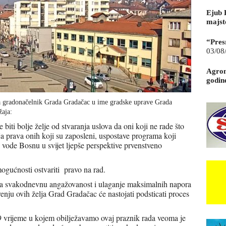
Ejub 
majst
“Pres
03/08
Agrom
godin
gradonačelnik Grada Gradačac u ime gradske uprave Grada
žaja:
ti bolje želje od stvaranja uslova da oni koji ne rade što
ija prava onih koji su zaposleni, uspostave programa koji
 vode Bosnu u svijet ljepše perspektive prvenstveno
mogućnosti ostvariti pravo na rad.
 na svakodnevnu angažovanost i ulaganje maksimalnih napora
renju ovih želja Grad Gradačac će nastojati podsticati proces
vrijeme u kojem obilježavamo ovaj praznik rada veoma je