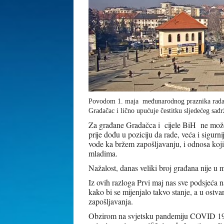
Povodom 1. maja međunarodnog praznika rada 
Gradačac i lično upućuje čestitku sljedećeg sadr
Za građane Gradačca i cijele BiH ne može bi
prije dođu u poziciju da rade, veća i sigurn
vode ka bržem zapošljavanju, i odnosa koji
mladima.
Nažalost, danas veliki broj građana nije u 
Iz ovih razloga Prvi maj nas sve podsjeća
kako bi se mijenjalo takvo stanje, a u ostva
zapošljavanja.
Obzirom na svjetsku pandemiju COVID 19 