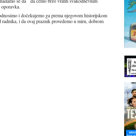
li nadamo se da da ćemo brzo vratiti svakodnevnim
 oporavka.
odnosimo i dočekujemo ga prema njegovom historijskom
ard radnika, i da ovaj praznik provedemo u miru, dobrom