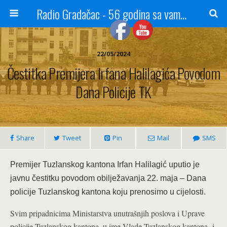
Radio Gradačac - 56 godina sa vama...
22/05/2024
Čestitka Premijera Irfana Halilagića Povodom
Dana Policije TK
Share
Tweet
Pin
Mail
SMS
Premijer Tuzlanskog kantona Irfan Halilagić uputio je
javnu čestitku povodom obilježavanja 22. maja – Dana
policije Tuzlanskog kantona koju prenosimo u cijelosti.
Svim pripadnicima Ministarstva unutrašnjih poslova i Uprave
policije Tuzlanskog kantona, u ime Vlade Tuzlanskog kantona i