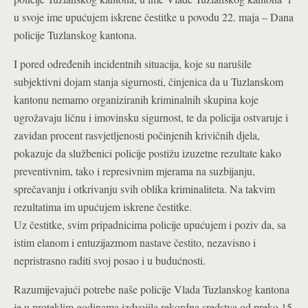
u svoje ime upućujem iskrene čestitke u povodu 22. maja – Dana
policije Tuzlanskog kantona.
I pored određenih incidentnih situacija, koje su narušile
subjektivni dojam stanja sigurnosti, činjenica da u Tuzlanskom
kantonu nemamo organiziranih kriminalnih skupina koje
ugrožavaju ličnu i imovinsku sigurnost, te da policija ostvaruje i
zavidan procent rasvjetljenosti počinjenih krivičnih djela,
pokazuje da službenici policije postižu izuzetne rezultate kako
preventivnim, tako i represivnim mjerama na suzbijanju,
sprečavanju i otkrivanju svih oblika kriminaliteta. Na takvim
rezultatima im upućujem iskrene čestitke.
Uz čestitke, svim pripadnicima policije upućujem i poziv da, sa
istim elanom i entuzijazmom nastave čestito, nezavisno i
nepristrasno raditi svoj posao i u budućnosti.
Razumijevajući potrebe naše policije Vlada Tuzlanskog kantona
je u proteklim godinama izdvojila rekordna sredstva od preko 15