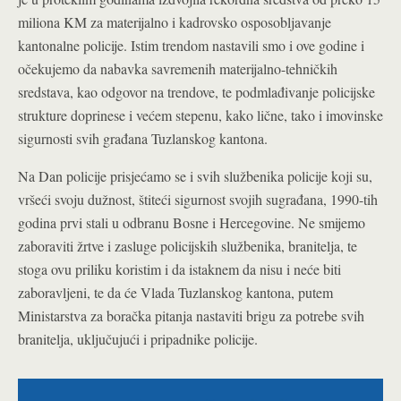
miliona KM za materijalno i kadrovsko osposobljavanje
kantonalne policije. Istim trendom nastavili smo i ove godine i
očekujemo da nabavka savremenih materijalno-tehničkih
sredstava, kao odgovor na trendove, te podmlađivanje policijske
strukture doprinese i većem stepenu, kako lične, tako i imovinske
sigurnosti svih građana Tuzlanskog kantona.
Na Dan policije prisjećamo se i svih službenika policije koji su,
vršeći svoju dužnost, štiteći sigurnost svojih sugrađana, 1990-tih
godina prvi stali u odbranu Bosne i Hercegovine. Ne smijemo
zaboraviti žrtve i zasluge policijskih službenika, branitelja, te
stoga ovu priliku koristim i da istaknem da nisu i neće biti
zaboravljeni, te da će Vlada Tuzlanskog kantona, putem
Ministarstva za boračka pitanja nastaviti brigu za potrebe svih
branitelja, uključujući i pripadnike policije.