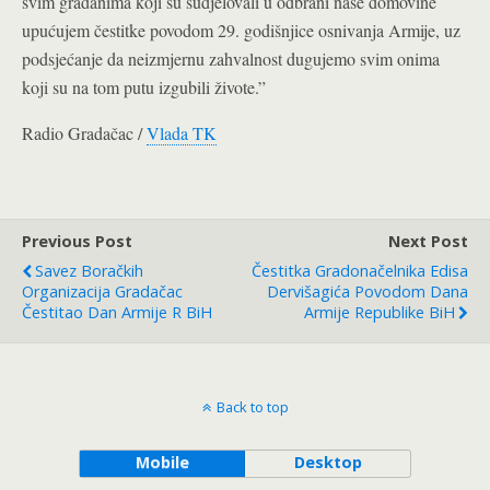
svim građanima koji su sudjelovali u odbrani naše domovine
upućujem čestitke povodom 29. godišnjice osnivanja Armije, uz
podsjećanje da neizmjernu zahvalnost dugujemo svim onima
koji su na tom putu izgubili živote.”
Radio Gradačac /
Vlada TK
Previous Post
Next Post
Savez Boračkih
Čestitka Gradonačelnika Edisa
Organizacija Gradačac
Dervišagića Povodom Dana
Čestitao Dan Armije R BiH
Armije Republike BiH
Back to top
Mobile
Desktop