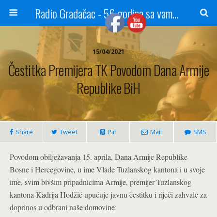
Radio Gradačac - 56 godina sa vama...
15/04/2021
Čestitka Premijera TK Povodom Dana Armije
Republike BiH
Share
Tweet
Pin
Mail
SMS
Povodom obilježavanja 15. aprila, Dana Armije Republike
Bosne i Hercegovine, u ime Vlade Tuzlanskog kantona i u svoje
ime, svim bivšim pripadnicima Armije, premijer Tuzlanskog
kantona Kadrija Hodžić upućuje javnu čestitku i riječi zahvale za
doprinos u odbrani naše domovine: