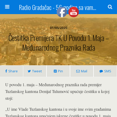
Radio Gradačac - 56 godina sa vama...
01/05/2020
Čestitka Premijera TK U Povodu 1. Maja –
Međunarodnog Praznika Rada
Share
Tweet
Pin
Mail
SMS
U povodu 1. maja – Međunarodnog praznika rada premijer
Tuzlanskog kantona Denijal Tulumović upućuje čestitku u kojoj
stoji:
„U ime Vlade Tuzlanskog kantona i u svoje ime svim građanima
Tuzlanskog kantona upućujem iskrene čestitke u povodu 1. maja,