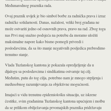
Međunarodnog praznika rada.
Ovaj praznik uvijek je bio simbol borbe za radnička prava i izraz
radničke solidarnosti. Danas, nažalost, veliki broj građana ne
može ostvariti jedno od osnovnih prava, pravo na rad. Zbog toga
nas Prvi maj snažno podsjeća na potrebu da moramo uložiti
maksimalne napore kako bismo pomogli privredi i
poslodavcima, da sa što manje negativnih posljedica prebrodimo
trenutno stanje.
Vlada Tuzlanskog kantona je pokazala opredjeljenje da u
dijalogu sa poslodavcima i sindikatima ostvaruje taj cilj.
Međutim, putu do tog cilja, potrebno nam je mnogo strpljenja i
međusobnog razumijevanja za objektivne mogućnosti.
Imajući u vidu trenutnu epidemiološku situaciju, uz iskrene
čestitke, svim građanima Tuzlanskog kantona upućujem i molbu
da se prilikom obilježavanja prvomajskih praznika pridržavaju