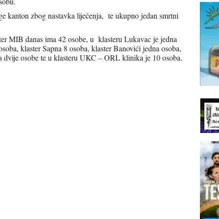
sobu.
ge kanton zbog nastavka liječenja, te ukupno jedan smrtni
aster MIB danas ima 42 osobe, u klasteru Lukavac je jedna
osoba, klaster Sapna 8 osoba, klaster Banovići jedna osoba,
la dvije osobe te u klasteru UKC – ORL klinika je 10 osoba.