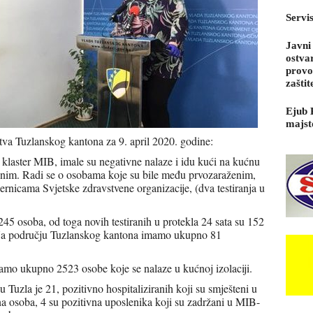
Servi
Javni
ostva
provo
zaštit
Ejub 
majst
stva Tuzlanskog kantona za 9. april 2020. godine:
a klaster MIB, imale su negativne nalaze i idu kući na kućnu
jenim. Radi se o osobama koje su bile među prvozaraženim,
ernicama Svjetske zdravstvene organizacije, (dva testiranja u
5 osoba, od toga novih testiranih u protekla 24 sata su 152
. Na području Tuzlanskog kantona imamo ukupno 81
mo ukupno 2523 osobe koje se nalaze u kućnoj izolaciji.
 Tuzla je 21, pozitivno hospitaliziranih koji su smješteni u
a osoba, 4 su pozitivna uposlenika koji su zadržani u MIB-