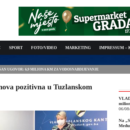
C
SPORT
FOTO/VIDEO
MARKETING
IMPRESSUM –
ISAN UGOVOR: 6,9 MILIONA KM ZA VODOSNABDIJEVANJE
ri nova pozitivna u Tuzlanskom
VLAD
milio
06/08
Na „S
Međun