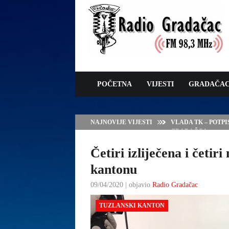
POČETNA
VIJESTI
GRADAČA
NAJNOVIJE VIJESTI
VLADA TK – POTP
GRADAČCA
Četiri izliječena i četi
kantonu
09/04/2020 | objavio
Radio Gradačac
TUZLANSKI KANTON