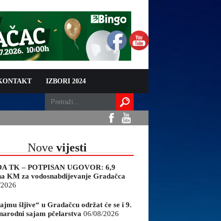
 KONTAKT
IZBORI 2024
Nove
vijesti
A TK – POTPISAN UGOVOR: 6,9
na KM za vodosnabdijevanje Gradačca
/2026
ajmu šljive“ u Gradačcu održat će se i 9.
arodni sajam pčelarstva
06/08/2026