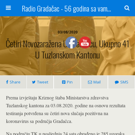
Radio Gradačac - 56 godina sa vama...
03/08/2020
Četiri Novozaražena U Gradačcu, Ukupno 41
U Tuzlanskom Kantonu
Share
Tweet
Pin
Mail
SMS
Prema izvještaju Kriznog štaba Ministarstva zdravstva
Tuzlanskog kantona za 03.08.2020. godine na osnovu rezultata
testiranja potvrđena su četiri nova slučaja pozitivna na
koronavirus sa područja Gradačca.
Na području TK u posljednja 24 sata obrađeno je 285 uzoraka