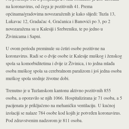
na koronavirus, od čega je pozitivnih 41. Prema
općinama/gradovima novozaraženih je kako slijedi: Tuzla 13,
Lukavac 12, Gradačac 4, Gračanica i Banovići po 3, po 2
novozaražena su u Kalesiji i Srebreniku, te po jedno u
Živinicama i Sapni.
U ovom periodu preminule su četiri osobe pozitivne na
koronavirus. Radi se o dvije osobe iz Kalesije muškog i ženskog
spola sa komorbiditetima i dvije iz Živinica, i to jedna mlađa
osoba muškog spola sa cerebralnom paralizom i još jedna osoba
muškog spola srednje životne dobi.
Trenutno je u Tuzlanskom kantonu aktivno pozitivnih 855
osoba, a oporavilo se njih 1066. Hospitalizirana je 71 osoba, a 5
pacijenata je priključeno na mehaničku ventilaciju. U kućnoj
izolaciji se nalaze 784 osobe kod kojih je potvrđen koronavirus.
Pod zdravstvenim nadzorom je 811 osoba.