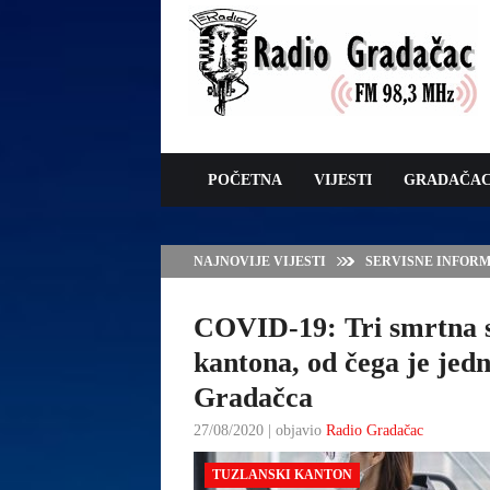
POČETNA
VIJESTI
GRADAČA
NAJNOVIJE VIJESTI
VLADA TK – POTP
GRADAČCA
COVID-19: Tri smrtna s
kantona, od čega je jed
Gradačca
27/08/2020 | objavio
Radio Gradačac
TUZLANSKI KANTON