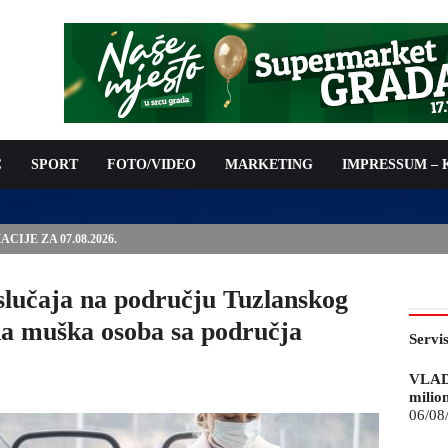
C
SPORT
FOTO/VIDEO
MARKETING
IMPRESSUM –
ISAN UGOVOR: 6,9 MILIONA KM ZA VODOSNABDIJEVANJE
lučaja na području Tuzlanskog
na muška osoba sa područja
Servi
VLAD
milio
06/08