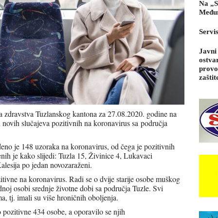
Na „S
Međun
Servi
Javni
ostva
provo
zaštit
va zdravstva Tuzlanskog kantona za 27.08.2020. godine na
h novih slučajeva pozitivnih na koronavirus sa područja
eno je 148 uzoraka na koronavirus, od čega je pozitivnih
h je kako slijedi: Tuzla 15, Živinice 4, Lukavaci
alesija po jedan novozaraženi.
tivne na koronavirus. Radi se o dvije starije osobe muškog
dnoj osobi srednje životne dobi sa područja Tuzle. Svi
a, tj. imali su više hroničnih oboljenja.
pozitivne 434 osobe, a oporavilo se njih