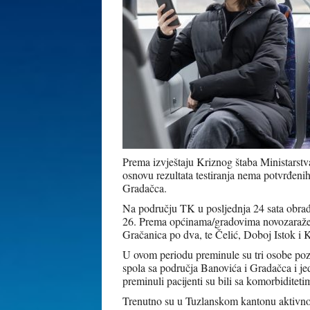
Prema izvještaju Kriznog štaba Ministarst
osnovu rezultata testiranja nema potvrđeni
Gradačca.
Na području TK u posljednja 24 sata obrađ
26. Prema općinama/gradovima novozaraženi
Gračanica po dva, te Čelić, Doboj Istok i K
U ovom periodu preminule su tri osobe pozi
spola sa područja Banovića i Gradačca i je
preminuli pacijenti su bili sa komorbiditetim
Trenutno su u Tuzlanskom kantonu aktivno 