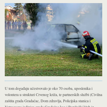
U tom događaju učestvovalo je oko 70 osoba, uposlenika i
volontera u strukturi Crvenog križa, te partnerskih službi (Civilna
zaštita grada Gradačac, Dom zdravlja, Policijska stanica i
Vatrogasna jedinica grada Gradačac kao i Ronilački klub iz