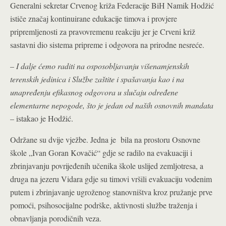
Generalni sekretar Crvenog križa Federacije BiH Namik Hodžić
ističe značaj kontinuirane edukacije timova i provjere
pripremljenosti za pravovremenu reakciju jer je Crveni križ
sastavni dio sistema pripreme i odgovora na prirodne nesreće.
–
I dalje ćemo raditi na osposobljavanju višenamjenskih
terenskih jedinica i Službe zaštite i spašavanja kao i na
unapređenju efikasnog odgovora u slučaju određene
elementarne nepogode, što je jedan od naših osnovnih mandata
– istakao je Hodžić.
Održane su dvije vježbe. Jedna je bila na prostoru Osnovne
škole „Ivan Goran Kovačić“ gdje se radilo na evakuaciji i
zbrinjavanju povrijeđenih učenika škole uslijed zemljotresa, a
druga na jezeru Vidara gdje su timovi vršili evakuaciju vodenim
putem i zbrinjavanje ugroženog stanovništva kroz pružanje prve
pomoći, psihosocijalne podrške, aktivnosti službe traženja i
obnavljanja porodičnih veza.