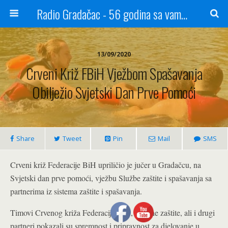
Radio Gradačac - 56 godina sa vama...
13/09/2020
Crveni Križ FBiH Vježbom Spašavanja
Obilježio Svjetski Dan Prve Pomoći
Share
Tweet
Pin
Mail
SMS
Crveni križ Federacije BiH upriličio je jučer u Gradačcu, na
Svjetski dan prve pomoći, vježbu Službe zaštite i spašavanja sa
partnerima iz sistema zaštite i spašavanja.
Timovi Crvenog križa Federacije BiH, Civilne zaštite, ali i drugi
partneri pokazali su spremnost i pripravnost za djelovanje u