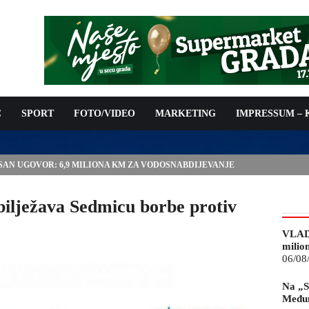
C
SPORT
FOTO/VIDEO
MARKETING
IMPRESSUM –
ISAN UGOVOR: 6,9 MILIONA KM ZA VODOSNABDIJEVANJE
bilježava Sedmicu borbe protiv
VLAD
milio
06/08
Na „S
Međun