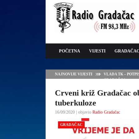
POČETNA
VIJESTI
GRADAČA
NAJNOVIJE VIJESTI
VLADA TK – POTP
GRADAČCA
Crveni križ Gradačac o
tuberkuloze
16/09/2020 | objavio
Radio Gradačac
GRADAČAC