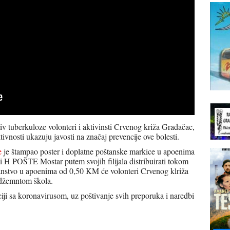
v tuberkuloze volonteri i aktivinsti Crvenog križa Gradačac,
ivnosti ukazuju javosti na značaj prevencije ove bolesti.
e
je štampao poster i doplatne poštanske markice u apoenima
H POŠTE Mostar putem svojih filijala distribuirati tokom
anstvo u apoenima od 0,50 KM će volonteri Crvenog klriža
adžemntom škola.
aciji sa koronavirusom, uz poštivanje svih preporuka i naredbi