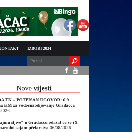
 KONTAKT
IZBORI 2024
Nove
vijesti
A TK – POTPISAN UGOVOR: 6,9
na KM za vodosnabdijevanje Gradačca
/2026
ajmu šljive“ u Gradačcu održat će se i 9.
arodni sajam pčelarstva
06/08/2026