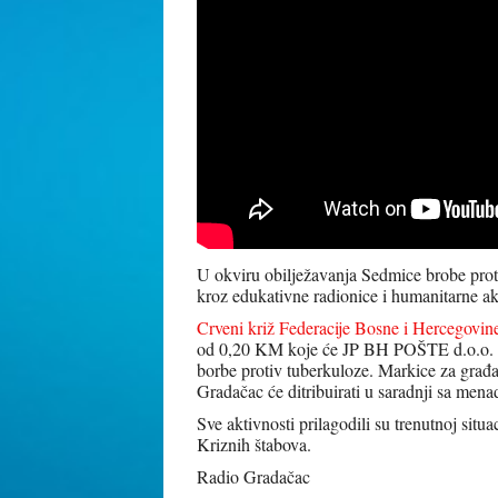
U okviru obilježavanja Sedmice brobe proti
kroz edukativne radionice i humanitarne akt
Crveni križ Federacije Bosne i Hercegovin
od 0,20 KM koje će JP BH POŠTE d.o.o. i 
borbe protiv tuberkuloze. Markice za građ
Gradačac će ditribuirati u saradnji sa men
Sve aktivnosti prilagodili su trenutnoj situ
Kriznih štabova.
Radio Gradačac