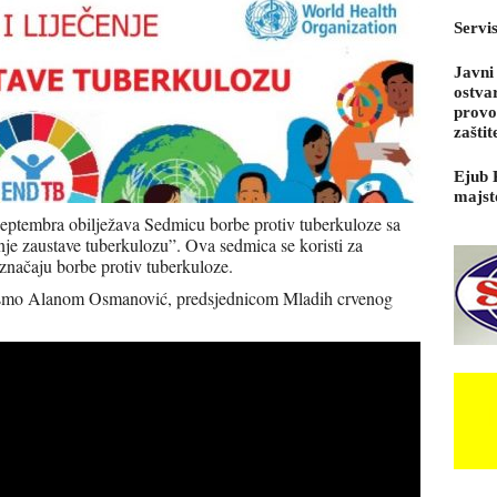
Servi
Javni
ostva
provo
zaštit
Ejub 
majst
septembra obilježava Sedmicu borbe protiv tuberkuloze sa
enje zaustave tuberkulozu”. Ova sedmica se koristi za
o značaju borbe protiv tuberkuloze.
i smo Alanom Osmanović, predsjednicom Mladih crvenog