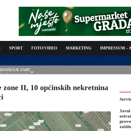
C
SPORT
FOTO/VIDEO
MARKETING
IMPRESSUM –
PODNOŠENJE ZAHTJEVA ZA OSTVARIVANJE PRAVA NA
 TROŠKOVA PROVOĐENJA PROGRAMA PREVENTIVNIH MJERA
 KOZA
e zone II, 10 općinskih nekretnina
i
Servi
Javni
ostva
provo
zaštit