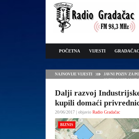
POČETNA
VIJESTI
GRADAČA
NAJNOVIJE VIJESTI
JAVNI POZIV ZA 
SUFINANSIRANJE
ZAŠTITE OVACA I
Dalji razvoj Industrijsk
kupili domaći privrednic
20/06/2017 | objavio
Radio Gradačac
BIZNIS