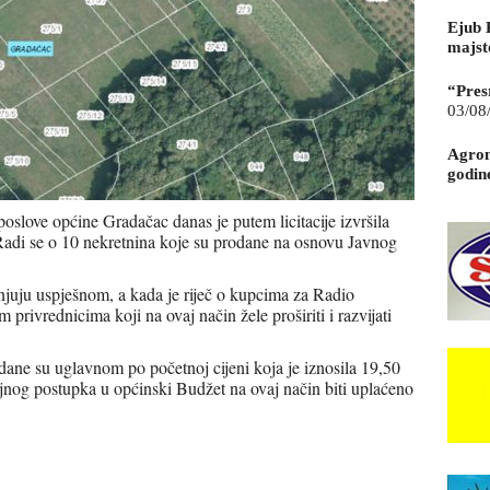
Ejub 
majst
“Pres
03/08
Agrom
godin
oslove općine Gradačac danas je putem licitacije izvršila
. Radi se o 10 nekretnina koje su prodane na osnovu Javnog
njuju uspješnom, a kada je riječ o kupcima za Radio
privrednicima koji na ovaj način žele proširiti i razvijati
ane su uglavnom po početnoj cijeni koja je iznosila 19,50
og postupka u općinski Budžet na ovaj način biti uplaćeno