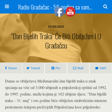
Radio Gradačac - 56 godina sa vama...
31/05/2021
“Dan Bijelih Traka” Će Biti Obilježen I U
Gradačcu
Share
Tweet
Pin
Mail
SMS
Danas se obilježava Međunarodni dan bijelih traka u znak
sjećanja na više od 3.000 ubijenih u prijedorskoj opštini od 1992.
do 1995. godine, među kojima je 102 ubijene djece. “Dan bijelih
traka – 31. maj” i ove godine biće obilježen simboličnim mirnom
protestnom šetnjom preživjelih Prijedorčana kroz prijedorsko