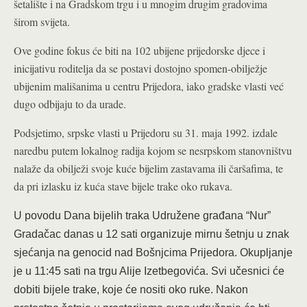
šetalište i na Gradskom trgu i u mnogim drugim gradovima
širom svijeta.
Ove godine fokus će biti na 102 ubijene prijedorske djece i
inicijativu roditelja da se postavi dostojno spomen-obilježje
ubijenim mališanima u centru Prijedora, iako gradske vlasti već
dugo odbijaju to da urade.
Podsjetimo, srpske vlasti u Prijedoru su 31. maja 1992. izdale
naredbu putem lokalnog radija kojom se nesrpskom stanovništvu
nalaže da obilježi svoje kuće bijelim zastavama ili čaršafima, te
da pri izlasku iz kuća stave bijele trake oko rukava.
U povodu Dana bijelih traka Udružene građana “Nur”
Gradačac danas u 12 sati organizuje mirnu šetnju u znak
sjećanja na genocid nad Bošnjcima Prijedora. Okupljanje
je u 11:45 sati na trgu Alije Izetbegovića. Svi učesnici će
dobiti bijele trake, koje će nositi oko ruke. Nakon